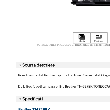
FOTOGRAFIILE PRODUSULUI
BROTHER TN-329BK TONE
» Scurta descriere
Brand compatibil: Brother Tip produs: Toner Consumabil: Origin
De la Bocris poti cumpara online
Brother TN-329BK TONER C
» Specificatii
Brother TN329BK