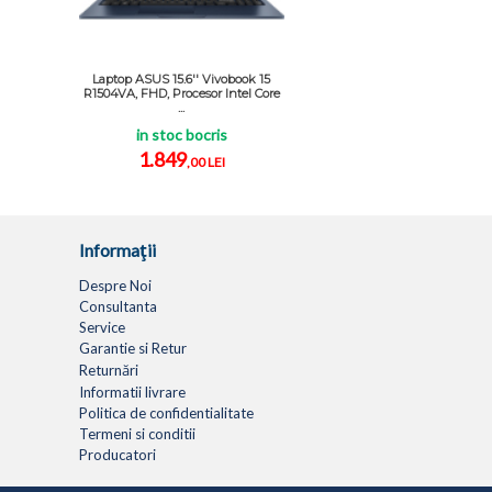
Laptop ASUS 15.6'' Vivobook 15
R1504VA, FHD, Procesor Intel Core
...
in stoc bocris
1.849
,00 LEI
Informaţii
Despre Noi
Consultanta
Service
Garantie si Retur
Returnări
Informatii livrare
Politica de confidentialitate
Termeni si conditii
Producatori
LAPTOPURI
NETBOOK
TABLETE
MULTIFUNC