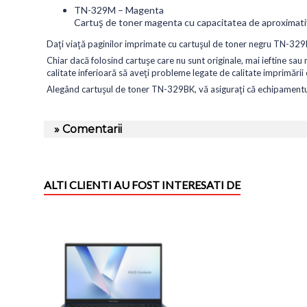
TN-329M – Magenta
Cartuș de toner magenta cu capacitatea de aproximati
Dați viață paginilor imprimate cu cartușul de toner negru TN-329BK
Chiar dacă folosind cartușe care nu sunt originale, mai ieftine sa
calitate inferioară să aveți probleme legate de calitate imprimări
Alegând cartușul de toner TN-329BK, vă asigurați că echipamentul v
» Comentarii
ALTI CLIENTI AU FOST INTERESATI DE