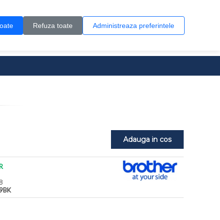
Contul meu
Creare cont
Wish List (0)
Contact
toate
Refuza toate
Administreaza preferintele
0 produs(e)
Adauga in cos
R
8
9BK