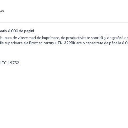
ges
tiv 6.000 de pagini.
bucura de viteze mari de imprimare, de productivitate sporită și de grafică de
iile superioare ale Brother, cartușul TN-329BK are o capacitate de până la 6.
O/IEC 19752