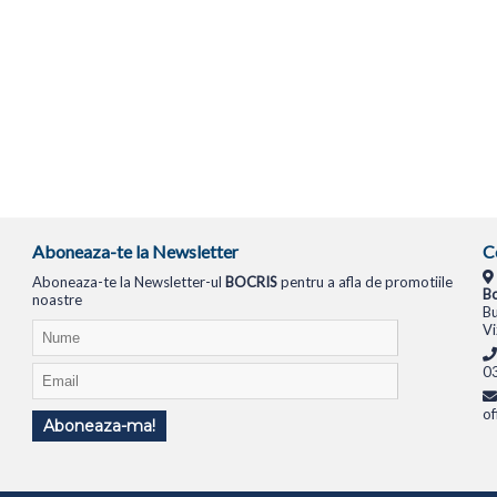
Aboneaza-te la Newsletter
C
Aboneaza-te la Newsletter-ul
BOCRIS
pentru a afla de promotiile
Bo
noastre
Bu
Vi
0
of
Aboneaza-ma!
TIONALE
SISTEME PC
MONITOARE
TELEVIZOARE
ROUTERE
SWITCH-URI
APARATE FOTO