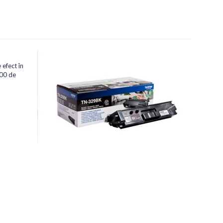
 efect în
000 de