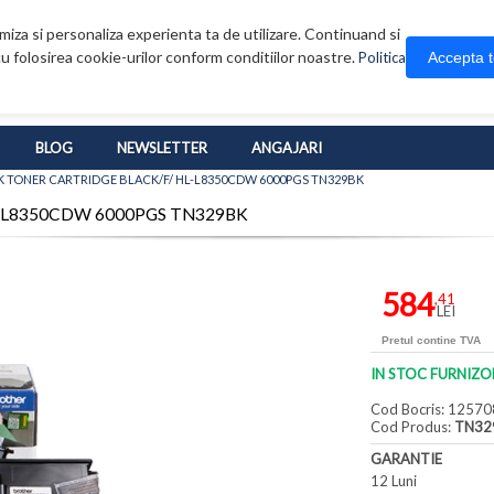
iza si personaliza experienta ta de utilizare. Continuand si
u folosirea cookie-urilor conform conditiilor noastre.
Accepta 
Politica
BLOG
NEWSLETTER
ANGAJARI
K TONER CARTRIDGE BLACK/F/ HL-L8350CDW 6000PGS TN329BK
L-L8350CDW 6000PGS TN329BK
584
,41
LEI
Pretul contine TVA
IN STOC FURNIZO
Cod Bocris: 12570
Cod Produs:
TN32
GARANTIE
12 Luni