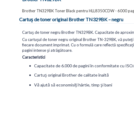
Brother TN329BK Toner Black pentru HLL8350CDW - 6000 pa
Cartuș de toner original Brother TN329BK – negru
Cartuș de toner negru Brother TN329BK. Capacitate de aproxima
Cu cartușul de toner negru original Brother TN-329BK, vă puteți 
fiecare document imprimat. Cu o formulă care reflectă specificaț
pagini intense și atrăgătoare.
Caracteristici
Capacitate de 6.000 de pagini în conformitate cu IS
Cartuș original Brother de calitate înaltă
Vă ajută să economisiți hârtie, timp și bani