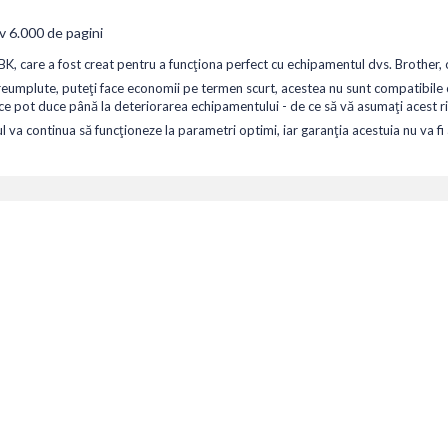
v 6.000 de pagini
, care a fost creat pentru a funcționa perfect cu echipamentul dvs. Brother, o
u reumplute, puteți face economii pe termen scurt, acestea nu sunt compatibile 
i ce pot duce până la deteriorarea echipamentului - de ce să vă asumați acest r
a continua să funcționeze la parametri optimi, iar garanția acestuia nu va fi a