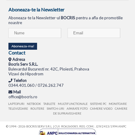
Aboneaza-te la Newsletter
Aboneaza-te la Newsletter-ul
BOCRIS
pentru a afla de promotiile
noastre
Aboneaza-ma!
Contact
Adresa
Bocris Serv S.R.L.
Bulevardul Bucuresti nr. 42C, Ploiesti, Prahova
Vizavi de Hipodrom
Telefon
0344.401.060 / 0726.262.747
Mail
office@bocris.ro
LAPTOPURI
NETBOOK
TABLETE
MULTIFUNCTIONALE
SISTEME PC
MONITOARE
TELEVIZOARE
ROUTERE
SWITCH-URI
APARATE FOTO
CAMERE VIDEO
CAMERE
DE SUPRAVEGHERE
© 1994 - 2026 BOCRIS SERV S.R.L. | CUI: RO6260085, REG. COM.: J29/2413/1994
ANPC