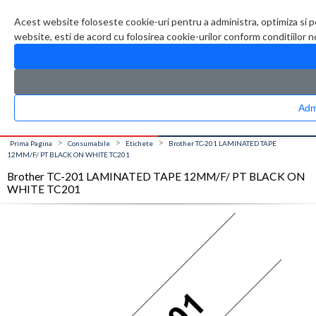
Contul meu
Creare cont
Wish List (0)
Contact
Acest website foloseste cookie-uri pentru a administra, optimiza si p
website, esti de acord cu folosirea cookie-urilor conform conditiilor 
CATALOG PRODUSE
0 produs(e)
>
>
>
Prima Pagina
Consumabile
Etichete
Brother TC-201 LAMINATED TAPE
12MM/F/ PT BLACK ON WHITE TC201
Brother TC-201 LAMINATED TAPE 12MM/F/ PT BLACK ON
WHITE TC201