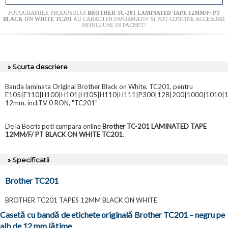
FOTOGRAFIILE PRODUSULUI
BROTHER TC-201 LAMINATED TAPE 12MM/F/ PT
BLACK ON WHITE TC201
AU CARACTER INFORMATIV SI POT CONTINE ACCESORII
NEINCLUSE IN PACHET!
» Scurta descriere
Banda laminata Original Brother Black on White, TC201, pentru
E105|E110|H100|H101|H105|H110|H111|P300|128|200|1000|1010|1
12mm, incl.TV 0 RON, "TC201"
De la Bocris poti cumpara online
Brother TC-201 LAMINATED TAPE
12MM/F/ PT BLACK ON WHITE TC201
.
» Specificatii
Brother TC201
BROTHER TC201 TAPES 12MM BLACK ON WHITE
Casetă cu bandă de etichete originală Brother TC201 – negru pe
alb de 12 mm lățime