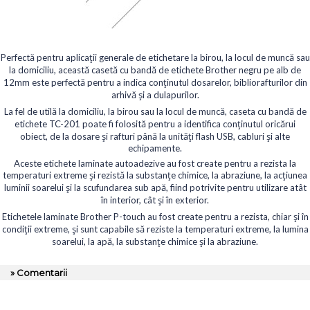
Perfectă pentru aplicații generale de etichetare la birou, la locul de muncă sau
la domiciliu, această casetă cu bandă de etichete Brother negru pe alb de
12mm este perfectă pentru a indica conținutul dosarelor, bibliorafturilor din
arhivă și a dulapurilor.
La fel de utilă la domiciliu, la birou sau la locul de muncă, caseta cu bandă de
etichete TC-201 poate fi folosită pentru a identifica conținutul oricărui
obiect, de la dosare și rafturi până la unități flash USB, cabluri și alte
echipamente.
Aceste etichete laminate autoadezive au fost create pentru a rezista la
temperaturi extreme și rezistă la substanțe chimice, la abraziune, la acțiunea
luminii soarelui și la scufundarea sub apă, fiind potrivite pentru utilizare atât
în interior, cât și în exterior.
Etichetele laminate Brother P-touch au fost create pentru a rezista, chiar și în
condiții extreme, și sunt capabile să reziste la temperaturi extreme, la lumina
soarelui, la apă, la substanțe chimice și la abraziune.
» Comentarii