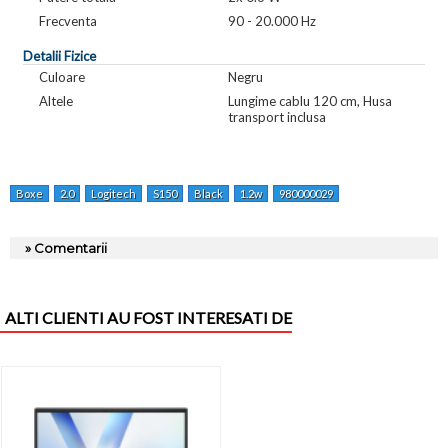
Frecventa
90 - 20.000 Hz
Detalii Fizice
Culoare
Negru
Altele
Lungime cablu 120 cm, Husa
transport inclusa
Boxe
2.0
Logitech
S150
Black
1.2w
980000029
» Comentarii
ALTI CLIENTI AU FOST INTERESATI DE