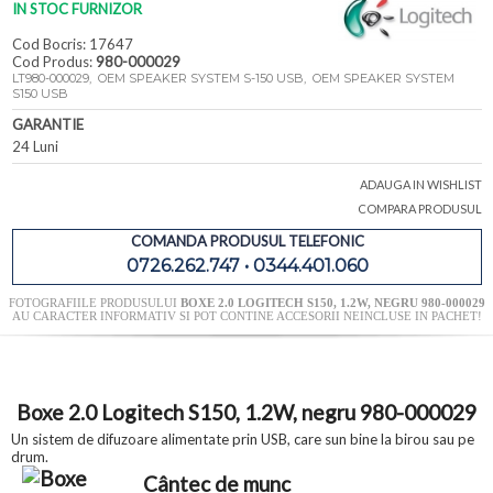
IN STOC FURNIZOR
Cod Bocris: 17647
Cod Produs:
980-000029
LT980-000029, OEM SPEAKER SYSTEM S-150 USB, OEM SPEAKER SYSTEM
S150 USB
GARANTIE
24 Luni
ADAUGA IN WISHLIST
COMPARA PRODUSUL
COMANDA PRODUSUL TELEFONIC
0726.262.747 • 0344.401.060
FOTOGRAFIILE PRODUSULUI
BOXE 2.0 LOGITECH S150, 1.2W, NEGRU 980-000029
AU CARACTER INFORMATIV SI POT CONTINE ACCESORII NEINCLUSE IN PACHET!
Boxe 2.0 Logitech S150, 1.2W, negru 980-000029
Un sistem de difuzoare alimentate prin USB, care sun bine la birou sau pe
drum.
Cântec de munc