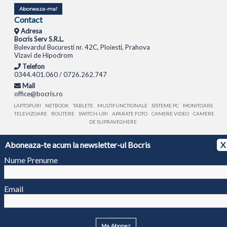
Aboneaza-ma!
Contact
Adresa
Bocris Serv S.R.L.
Bulevardul Bucuresti nr. 42C, Ploiesti, Prahova
Vizavi de Hipodrom
Telefon
0344.401.060 / 0726.262.747
Mail
office@bocris.ro
LAPTOPURI
NETBOOK
TABLETE
MULTIFUNCTIONALE
SISTEME PC
MONITOARE
TELEVIZOARE
ROUTERE
SWITCH-URI
APARATE FOTO
CAMERE VIDEO
CAMERE
DE SUPRAVEGHERE
Aboneaza-te acum la newsletter-ul Bocris
X
© 1994 - 2026 BOCRIS SERV S.R.L. | CUI: RO6260085, REG. COM.: J29/2413/1994
ANPC
Nume Prenume
Email
Ma Abonez