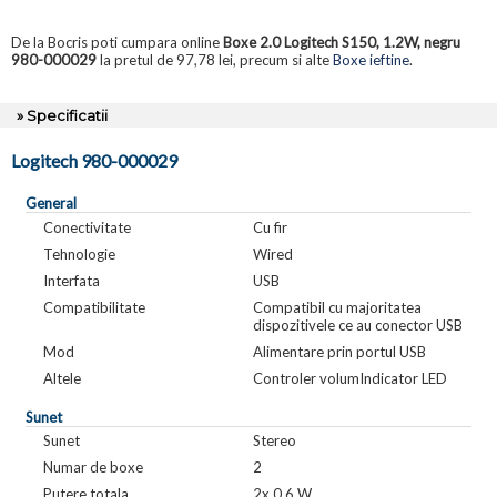
De la Bocris poti cumpara online
Boxe 2.0 Logitech S150, 1.2W, negru
980-000029
la pretul de 97,78 lei, precum si alte
Boxe ieftine
.
» Specificatii
Logitech 980-000029
General
Conectivitate
Cu fir
Tehnologie
Wired
Interfata
USB
Compatibilitate
Compatibil cu majoritatea
dispozitivele ce au conector USB
Mod
Alimentare prin portul USB
Altele
Controler volumIndicator LED
Sunet
Sunet
Stereo
Numar de boxe
2
Putere totala
2x 0.6 W