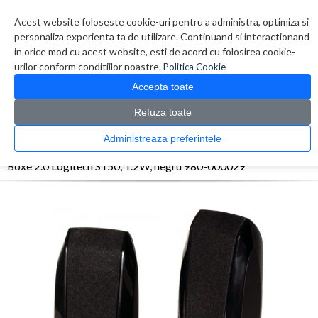
Contul meu
Creare cont
Wish List (0)
Contact
Acest website foloseste cookie-uri pentru a administra, optimiza si
personaliza experienta ta de utilizare. Continuand si interactionand
in orice mod cu acest website, esti de acord cu folosirea cookie-
urilor conform conditiilor noastre.
Politica Cookie
Accepta toate
Refuza toate
CATALOG PRODUSE
0 produs(e)
Administreaza preferintele
>
>
>
Prima Pagina
Periferice
Boxe
Boxe 2.0 Logitech S150, 1.2W, negru 980-000029
Boxe 2.0 Logitech S150, 1.2W, negru 980-000029