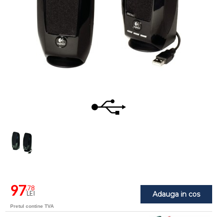
97
,78
LEI
Adauga in cos
Pretul contine TVA