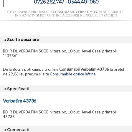
0726.262.747 • 0344.401.060
FOTOGRAFIILE PRODUSULUI
CONSUMABIL VERBATIM 43736
AU CARACTER
INFORMATIV SI POT CONTINE ACCESORII NEINCLUSE IN PACHET!
» Scurta descriere
BD-R DL VERBATIM 50GB, viteza 6x, 10 buc, Jewel Case, printabil,
"43736"
De la Bocris poti cumpara online
Consumabil Verbatim 43736
la pretul
de 29,06 lei, precum si alte
Consumabile optice ieftine
.
» Specificatii
Verbatim 43736
BD-R DL VERBATIM 50GB, viteza 6x, 10 buc, Jewel Case, printabil,
43736
» Comentarii