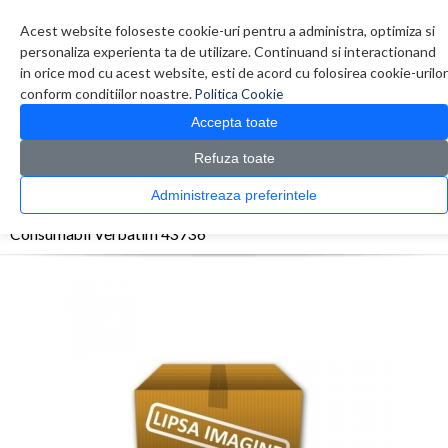
Contul meu
Creare cont
Wish List (0)
Contact
Acest website foloseste cookie-uri pentru a administra, optimiza si
personaliza experienta ta de utilizare. Continuand si interactionand
in orice mod cu acest website, esti de acord cu folosirea cookie-urilor
conform conditiilor noastre.
Politica Cookie
Accepta toate
Refuza toate
CATALOG PRODUSE
0 produs(e)
Administreaza preferintele
>
>
>
Prima Pagina
Diverse
Consumabile optice
Consumabil Verbatim 43736
Consumabil Verbatim 43736