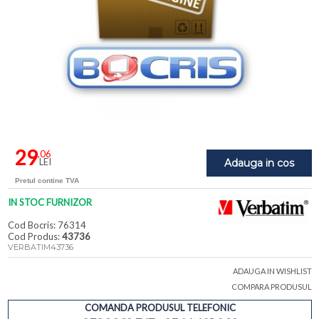
29
,06
LEI
Adauga in cos
Pretul contine TVA
IN STOC FURNIZOR
Cod Bocris: 76314
Cod Produs:
43736
VERBATIM43736
ADAUGA IN WISHLIST
COMPARA PRODUSUL
COMANDA PRODUSUL TELEFONIC