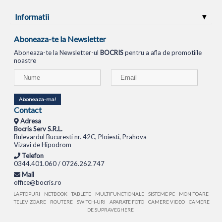
Informatii
Aboneaza-te la Newsletter
Aboneaza-te la Newsletter-ul
BOCRIS
pentru a afla de promotiile
noastre
Aboneaza-ma!
Contact
Adresa
Bocris Serv S.R.L.
Bulevardul Bucuresti nr. 42C, Ploiesti, Prahova
Vizavi de Hipodrom
Telefon
0344.401.060 / 0726.262.747
Mail
office@bocris.ro
LAPTOPURI
NETBOOK
TABLETE
MULTIFUNCTIONALE
SISTEME PC
MONITOARE
TELEVIZOARE
ROUTERE
SWITCH-URI
APARATE FOTO
CAMERE VIDEO
CAMERE
DE SUPRAVEGHERE