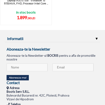
Laptop ASUS 15.6'' Vivobook 15
R1504VA, FHD, Procesor Intel Core ...
in stoc bocris
1.899
,00 LEI
Informatii
Aboneaza-te la Newsletter
Aboneaza-te la Newsletter-ul
BOCRIS
pentru a afla de promotiile
noastre
Aboneaza-ma!
Contact
Adresa
Bocris Serv S.R.L.
Bulevardul Bucuresti nr. 42C, Ploiesti, Prahova
Vizavi de Hipodrom
Telefon