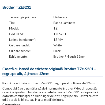
Brother TZES231
Tehnologie printare:
Etichetare
Tip:
Banda Laminata
Model:
TZ
Cod OEM:
TZES231
Latime banda (mm):
12 MM
Culoare fundal:
White
Culoare scriere:
Black
Echipamente:
Brother P-Touch 12mm
Casetă cu bandă de etichete originală Brother TZe-S231 –
negru pe alb, lățime de 12mm
Bandă de etichete Brother TZe-S231 negru pe alb - lățime de 12mm
Compatibilă cu o gamă largă de imprimante Brother P-touch, această
casetă originală cu bandă de etichete laminate TZe-S231 este practică
datorită combinației de culori ușor de citit, negru pe alb - astfel ca este
utilă acasă, la birou, sau în alte medii de lucru.
Caracteristici