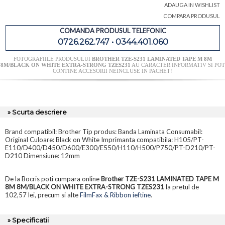
ADAUGA IN WISHLIST
COMPARA PRODUSUL
COMANDA PRODUSUL TELEFONIC
0726.262.747 • 0344.401.060
FOTOGRAFIILE PRODUSULUI
BROTHER TZE-S231 LAMINATED TAPE M 8M
8M/BLACK ON WHITE EXTRA-STRONG TZES231
AU CARACTER INFORMATIV SI POT
CONTINE ACCESORII NEINCLUSE IN PACHET!
» Scurta descriere
Brand compatibil: Brother Tip produs: Banda Laminata Consumabil:
Original Culoare: Black on White Imprimanta compatibila: H105/PT-
E110/D400/D450/D600/E300/E550/H110/H500/P750/PT-D210/PT-
D210 Dimensiune: 12mm
De la Bocris poti cumpara online
Brother TZE-S231 LAMINATED TAPE M
8M 8M/BLACK ON WHITE EXTRA-STRONG TZES231
la pretul de
102,57 lei, precum si alte
FilmFax & Ribbon ieftine
.
» Specificatii