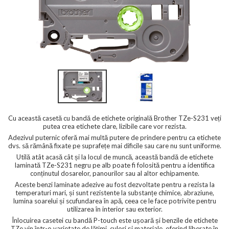
Cu această casetă cu bandă de etichete originală Brother TZe-S231 veți
putea crea etichete clare, lizibile care vor rezista.
Adezivul puternic oferă mai multă putere de prindere pentru ca etichete
dvs. să rămână fixate pe suprafețe mai dificile sau care nu sunt uniforme.
Utilă atât acasă cât și la locul de muncă, această bandă de etichete
laminată TZe-S231 negru pe alb poate fi folosită pentru a identifica
conținutul dosarelor, panourilor sau al altor echipamente.
Aceste benzi laminate adezive au fost dezvoltate pentru a rezista la
temperaturi mari, și sunt rezistente la substanțe chimice, abraziune,
lumina soarelui și scufundarea în apă, ceea ce le face potrivite pentru
utilizarea în interior sau exterior.
Înlocuirea casetei cu bandă P-touch este ușoară și benzile de etichete
TZe vin într-o varietate de lățimi, culori și materiale, oferind liberate în