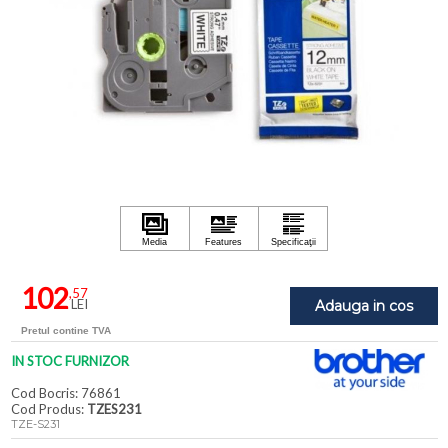
102
,57
LEI
Adauga in cos
Pretul contine TVA
IN STOC FURNIZOR
Cod Bocris: 76861
Cod Produs:
TZES231
TZE-S231