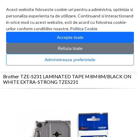
Contul meu
Creare cont
Wish List (0)
Contact
Acest website foloseste cookie-uri pentru a administra, optimiza si
personaliza experienta ta de utilizare. Continuand si interactionand
in orice mod cu acest website, esti de acord cu folosirea cookie-
urilor conform conditiilor noastre.
Politica Cookie
Accepta toate
Refuza toate
CATALOG PRODUSE
0 produs(e)
Administreaza preferintele
>
>
>
Prima Pagina
Consumabile originale
FilmFax & Ribbon
Brother TZE-S231
LAMINATED TAPE M 8M 8M/BLACK ON WHITE EXTRA-STRONG TZES231
Brother TZE-S231 LAMINATED TAPE M 8M 8M/BLACK ON
WHITE EXTRA-STRONG TZES231