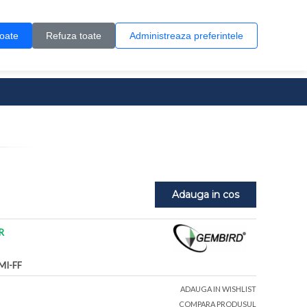
Contul meu
Creare cont
Wish List (0)
Contact
toate
Refuza toate
Administreaza preferintele
0 produs(e)
Adauga in cos
R
MI-FF
ADAUGA IN WISHLIST
COMPARA PRODUSUL