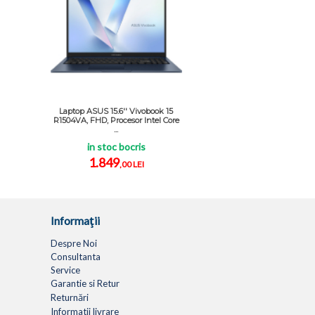
Laptop ASUS 15.6'' Vivobook 15
R1504VA, FHD, Procesor Intel Core
...
in stoc bocris
1.849
,00 LEI
Informaţii
Despre Noi
Consultanta
Service
Garantie si Retur
Returnări
Informatii livrare