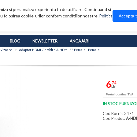
iza si personaliza experienta ta de utilizare. Continuand si
u folosirea cookie-urilor conform conditiilor noastre.
Accepta 
Politica
BLOG
NEWSLETTER
ANGAJARI
>
evizoare
Adaptor HDMI Gembird A-HDMI-FF Female - Female
6
,74
LEI
Pretul contine TVA
IN STOC FURNIZO
Cod Bocris: 3471
Cod Produs:
A-HD