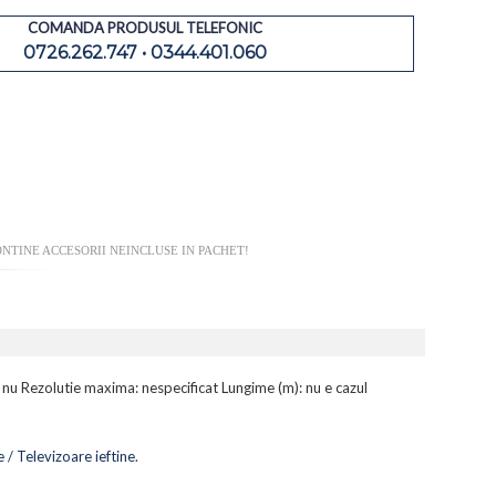
COMANDA PRODUSUL TELEFONIC
0726.262.747 • 0344.401.060
NTINE ACCESORII NEINCLUSE IN PACHET!
nu Rezolutie maxima: nespecificat Lungime (m): nu e cazul
 / Televizoare ieftine
.