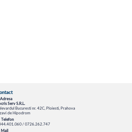
ontact
Adresa
cris Serv S.R.L.
levardul Bucuresti nr. 42C, Ploiesti, Prahova
zavi de Hipodrom
Telefon
344.401.060 / 0726.262.747
Mail