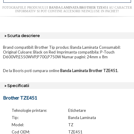
FOTOGRAFIILE PRODUSULUI
BANDA LAMINATA BROTHER TZE451
AU CARACTER
INFORMATIV SI POT CONTINE ACCESORII NEINCLUSE IN PACHET!
» Scurta descriere
Brand compatibil: Brother Tip produs: Banda Laminata Consumabil:
Original Culoare: Black on Red Imprimanta compatibila: P-Touch
D600VP,E550WVP,P700,P750W Numar pagini: 24mm x 8m
De la Bocris poti cumpara online
Banda Laminata Brother TZE451
.
» Specificatii
Brother TZE451
Tehnologie printare:
Etichetare
Tip:
Banda Laminata
Model:
TZ
Cod OEM:
TZE451