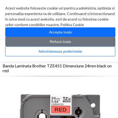
Contul meu
Creare cont
Wish List (0)
Contact
Acest website foloseste cookie-uri pentru a administra, optimiza si
personaliza experienta ta de utilizare. Continuand si interactionand
in orice mod cu acest website, esti de acord cu folosirea cookie-
urilor conform conditiilor noastre.
Politica Cookie
Accepta toate
Refuza toate
CATALOG PRODUSE
0 produs(e)
Administreaza preferintele
>
>
>
Prima Pagina
Consumabile
Etichete
Banda Laminata Brother TZE451
Dimensiune 24mm black on red
Banda Laminata Brother TZE451 Dimensiune 24mm black on
red