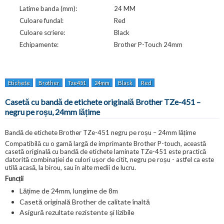
Latime banda (mm):
24 MM
Culoare fundal:
Red
Culoare scriere:
Black
Echipamente:
Brother P-Touch 24mm
Etichete
Brother
Tze451
24mm
Black
Red
Casetă cu bandă de etichete originală Brother TZe-451 –
negru pe roșu, 24mm lățime
Bandă de etichete Brother TZe-451 negru pe roșu – 24mm lățime
Compatibilă cu o gamă largă de imprimante Brother P-touch, această
casetă originală cu bandă de etichete laminate TZe-451 este practică
datorită combinației de culori ușor de citit, negru pe roșu - astfel ca este
utilă acasă, la birou, sau în alte medii de lucru.
Funcții
Lățime de 24mm, lungime de 8m
Casetă originală Brother de calitate înaltă
Asigură rezultate rezistente și lizibile