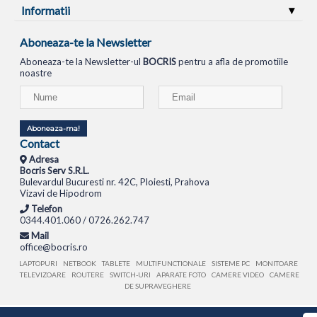
Informatii
Aboneaza-te la Newsletter
Aboneaza-te la Newsletter-ul
BOCRIS
pentru a afla de promotiile
noastre
Aboneaza-ma!
Contact
Adresa
Bocris Serv S.R.L.
Bulevardul Bucuresti nr. 42C, Ploiesti, Prahova
Vizavi de Hipodrom
Telefon
0344.401.060 / 0726.262.747
Mail
office@bocris.ro
LAPTOPURI
NETBOOK
TABLETE
MULTIFUNCTIONALE
SISTEME PC
MONITOARE
TELEVIZOARE
ROUTERE
SWITCH-URI
APARATE FOTO
CAMERE VIDEO
CAMERE
DE SUPRAVEGHERE
© 1994 - 2026 BOCRIS SERV S.R.L. | CUI: RO6260085, REG. COM.: J29/2413/1994
ANPC