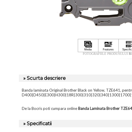
FOTOGRAFIILE PRODUSULUI
B
» Scurta descriere
Banda laminata Original Brother Black on Yellow, TZE641, pentr
D400|D450|E300|H300|18R|300|310|320|340|1300|1700|1
De la Bocris poti cumpara online
Banda Laminata Brother TZE6
» Specificatii