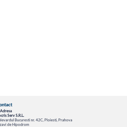
ontact
Adresa
cris Serv S.R.L.
levardul Bucuresti nr. 42C, Ploiesti, Prahova
zavi de Hipodrom