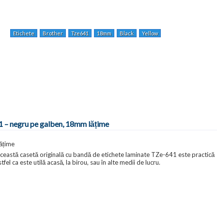
Etichete
Brother
Tze641
18mm
Black
Yellow
1 – negru pe galben, 18mm lățime
ățime
ceastă casetă originală cu bandă de etichete laminate TZe-641 este practică
fel ca este utilă acasă, la birou, sau în alte medii de lucru.