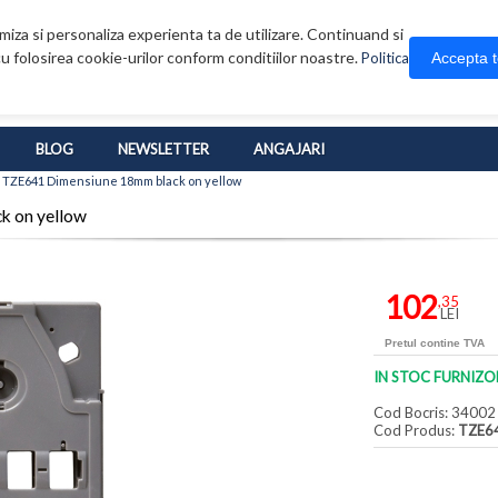
iza si personaliza experienta ta de utilizare. Continuand si
u folosirea cookie-urilor conform conditiilor noastre.
Accepta 
Politica
BLOG
NEWSLETTER
ANGAJARI
 TZE641 Dimensiune 18mm black on yellow
k on yellow
102
,35
LEI
Pretul contine TVA
IN STOC FURNIZO
Cod Bocris: 34002
Cod Produs:
TZE6