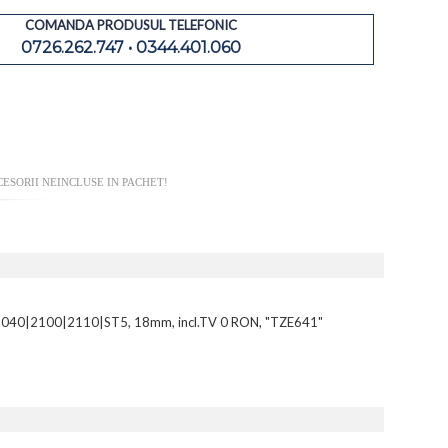
COMANDA PRODUSUL TELEFONIC
0726.262.747 • 0344.401.060
ESORII NEINCLUSE IN PACHET!
|2100|2110|ST5, 18mm, incl.TV 0 RON, "TZE641"