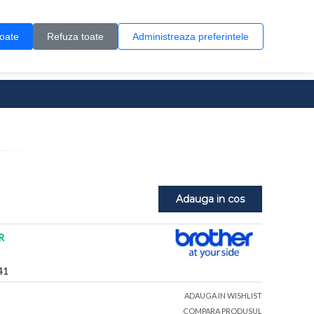
Contul meu
Creare cont
Wish List (0)
Contact
toate
Refuza toate
Administreaza preferintele
0 produs(e)
Adauga in cos
R
41
ADAUGA IN WISHLIST
COMPARA PRODUSUL