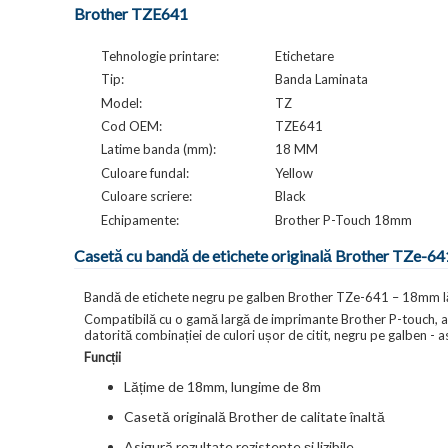
Brother TZE641
Tehnologie printare:
Etichetare
Tip:
Banda Laminata
Model:
TZ
Cod OEM:
TZE641
Latime banda (mm):
18 MM
Culoare fundal:
Yellow
Culoare scriere:
Black
Echipamente:
Brother P-Touch 18mm
Casetă cu bandă de etichete originală Brother TZe-64
Bandă de etichete negru pe galben Brother TZe-641 – 18mm l
Compatibilă cu o gamă largă de imprimante Brother P-touch, a
datorită combinației de culori ușor de citit, negru pe galben - ast
Funcții
Lățime de 18mm, lungime de 8m
Casetă originală Brother de calitate înaltă
Asigură rezultate rezistente și lizibile