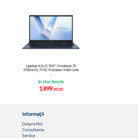
Laptop ASUS 15.6'' Vivobook 15
R1504VA, FHD, Procesor Intel Core
...
in stoc bocris
1.899
,00 LEI
Informaţii
Despre Noi
Consultanta
Service