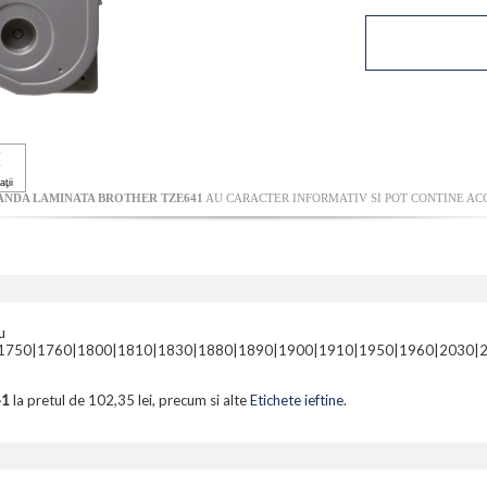
ANDA LAMINATA BROTHER TZE641
AU CARACTER INFORMATIV SI POT CONTINE ACC
u
750|1760|1800|1810|1830|1880|1890|1900|1910|1950|1960|2030|2040
41
la pretul de 102,35 lei, precum si alte
Etichete ieftine
.