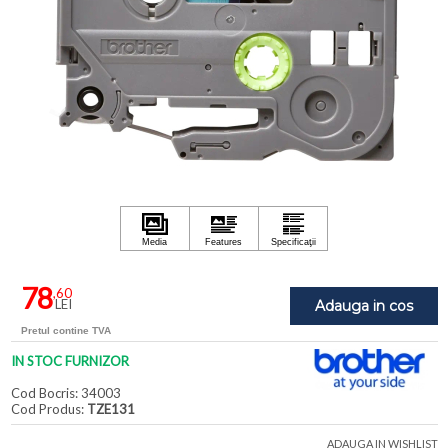
78
,60
LEI
Adauga in cos
Pretul contine TVA
IN STOC FURNIZOR
Cod Bocris: 34003
Cod Produs:
TZE131
ADAUGA IN WISHLIST