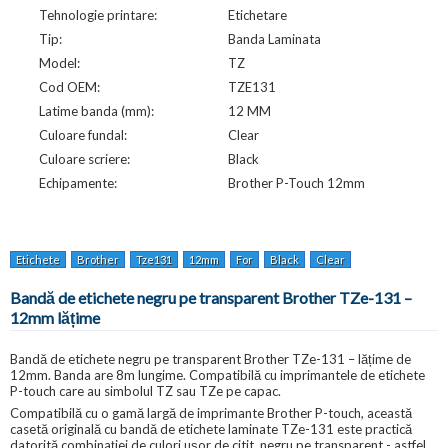
Tehnologie printare:
Etichetare
Tip:
Banda Laminata
Model:
TZ
Cod OEM:
TZE131
Latime banda (mm):
12 MM
Culoare fundal:
Clear
Culoare scriere:
Black
Echipamente:
Brother P-Touch 12mm
Etichete
Brother
Tze131
12mm
For
Black
Clear
Bandă de etichete negru pe transparent Brother TZe-131 –
12mm lățime
Bandă de etichete negru pe transparent Brother TZe-131 – lățime de
12mm. Banda are 8m lungime. Compatibilă cu imprimantele de etichete
P-touch care au simbolul TZ sau TZe pe capac.
Compatibilă cu o gamă largă de imprimante Brother P-touch, această
casetă originală cu bandă de etichete laminate TZe-131 este practică
datorită combinației de culori ușor de citit, negru pe transparent - astfel