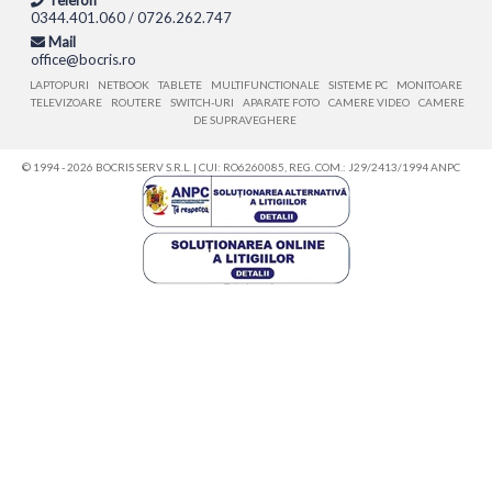
0344.401.060 / 0726.262.747
Mail
office@bocris.ro
LAPTOPURI
NETBOOK
TABLETE
MULTIFUNCTIONALE
SISTEME PC
MONITOARE
TELEVIZOARE
ROUTERE
SWITCH-URI
APARATE FOTO
CAMERE VIDEO
CAMERE
DE SUPRAVEGHERE
© 1994 - 2026 BOCRIS SERV S.R.L. | CUI: RO6260085, REG. COM.: J29/2413/1994
ANPC