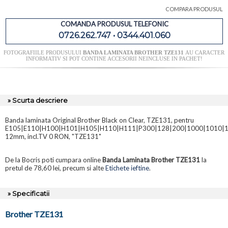
COMPARA PRODUSUL
COMANDA PRODUSUL TELEFONIC
0726.262.747 • 0344.401.060
FOTOGRAFIILE PRODUSULUI
BANDA LAMINATA BROTHER TZE131
AU CARACTER
INFORMATIV SI POT CONTINE ACCESORII NEINCLUSE IN PACHET!
» Scurta descriere
Banda laminata Original Brother Black on Clear, TZE131, pentru
E105|E110|H100|H101|H105|H110|H111|P300|128|200|1000|1010|1
12mm, incl.TV 0 RON, "TZE131"
De la Bocris poti cumpara online
Banda Laminata Brother TZE131
la
pretul de 78,60 lei, precum si alte
Etichete ieftine
.
» Specificatii
Brother TZE131