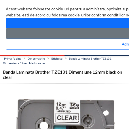
Contul meu
Creare cont
Wish List (0)
Contact
Acest website foloseste cookie-uri pentru a administra, optimiza si p
website, esti de acord cu folosirea cookie-urilor conform conditiilor 
CATALOG PRODUSE
0 produs(e)
>
>
>
Prima Pagina
Consumabile
Etichete
Banda Laminata Brother TZE131
Dimensiune 12mm black on clear
Banda Laminata Brother TZE131 Dimensiune 12mm black on
clear