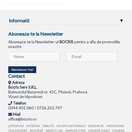
Informatii
Aboneaza-te la Newsletter
Aboneaza-te la Newsletter-ul
BOCRIS
pentru a afla de promotiile
noastre
Aboneaza-ma!
Contact
Adresa
Bocris Serv S.R.L.
Bulevardul Bucuresti nr. 42C, Ploiesti, Prahova
Vizavi de Hipodrom
Telefon
0344.401.060 / 0726.262.747
Mail
office@bocris.ro
LAPTOPURI
NETBOOK
TABLETE
MULTIFUNCTIONALE
SISTEME PC
MONITOARE
TELEVIZOARE
ROUTERE
SWITCH-URI
APARATE FOTO
CAMERE VIDEO
CAMERE