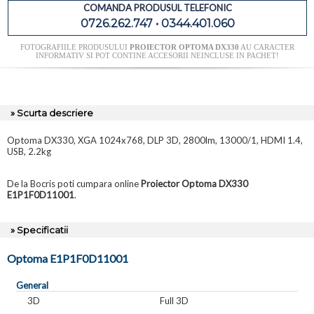
COMANDA PRODUSUL TELEFONIC
0726.262.747 • 0344.401.060
FOTOGRAFIILE PRODUSULUI
PROIECTOR OPTOMA DX330
AU CARACTER
INFORMATIV SI POT CONTINE ACCESORII NEINCLUSE IN PACHET!
» Scurta descriere
Optoma DX330, XGA 1024x768, DLP 3D, 2800lm, 13000/1, HDMI 1.4,
USB, 2.2kg
De la Bocris poti cumpara online
Proiector Optoma DX330
E1P1F0D11001
.
» Specificatii
Optoma E1P1F0D11001
General
3D
Full 3D