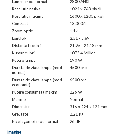
Lumeni mod normal
2800 ANSI
Rezolutie nativa
1024 x 768 pixeli
Rezolutie maxima
1600 x 1200 pixeli
Contrast
13.000:1
Zoom optic
1.1x
Lentile F
2.51 - 2.69
Distanta focala f
21.95 - 24.18 mm
Numar culori
1073.4 Million
Putere lampa
190 W
Durata de viata lampa (mod
4500 ore
normal)
Durata de viata lampa (mod
6500 ore
economic)
Putere consumata maxim
226 W
Marime
Normal
Dimensiuni
316 x 224 x 124 mm
Greutate
2.21 Kg
Nivel zgomot mod normal
26 dB
Imagine