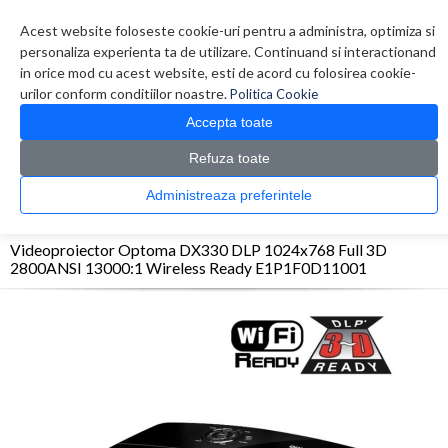
Contul meu
Creare cont
Wish List (0)
Contact
Acest website foloseste cookie-uri pentru a administra, optimiza si
personaliza experienta ta de utilizare. Continuand si interactionand
in orice mod cu acest website, esti de acord cu folosirea cookie-
urilor conform conditiilor noastre.
Politica Cookie
Accepta toate
Refuza toate
CATALOG PRODUSE
0 produs(e)
Administreaza preferintele
>
>
>
Prima Pagina
Multimedia
Videoproiectoare
Videoproiector Optoma DX330 DLP
1024x768 Full 3D 2800ANSI 13000:1 Wireless Ready E1P1F0D11001
Videoproiector Optoma DX330 DLP 1024x768 Full 3D
2800ANSI 13000:1 Wireless Ready E1P1F0D11001