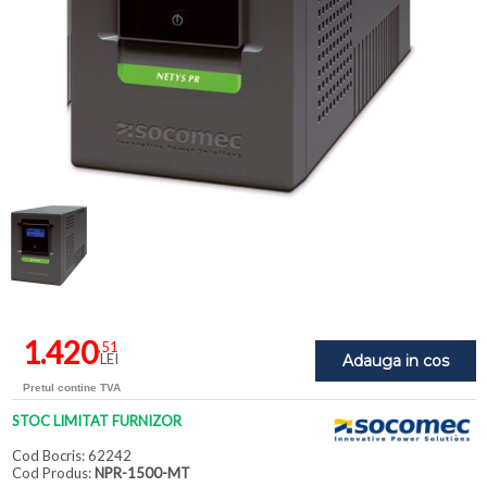
1.420
,51
LEI
Adauga in cos
Pretul contine TVA
STOC LIMITAT FURNIZOR
Cod Bocris: 62242
Cod Produs:
NPR-1500-MT