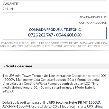
GARANTIE
24 Luni
ADAUGA IN WISHLIST
COMPARA PRODUSUL
COMANDA PRODUSUL TELEFONIC
0726.262.747 • 0344.401.060
FOTOGRAFIILE PRODUSULUI
UPS SOCOMEC NETYS PR MT 1500VA AVR NPR-1500-
MT
AU CARACTER INFORMATIV SI POT CONTINE ACCESORII NEINCLUSE IN PACHET!
» Scurta descriere
Tip: UPS mini Tower Tehnologie: Line Interactive Capacitate putere: 1001
- 2000W Management: da Conectori output: IEC x 6 Forma de unda:
sinusoida pura Contine AVR: da Panou de control: display LCD Timp
mediu de functionare: 51 - 60 min. Baterii incluse: 2 Model baterie:
24V/9Ah
De la Bocris poti cumpara online
UPS Socomec Netys PR MT 1500VA
AVR NPR-1500-MT
la pretul de 1.420,51 lei, precum si alte
UPS ieftine
.