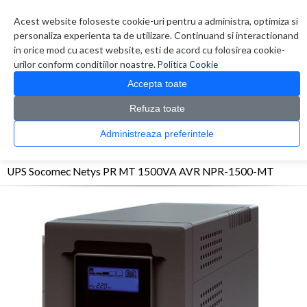
Contul meu
Creare cont
Wish List (0)
Contact
Acest website foloseste cookie-uri pentru a administra, optimiza si
personaliza experienta ta de utilizare. Continuand si interactionand
in orice mod cu acest website, esti de acord cu folosirea cookie-
urilor conform conditiilor noastre.
Politica Cookie
Accepta toate
Refuza toate
CATALOG PRODUSE
0 produs(e)
Administreaza preferintele
>
>
>
Prima Pagina
UPS - Protectie
UPS
UPS Socomec Netys PR MT 1500VA AVR NPR-
1500-MT
UPS Socomec Netys PR MT 1500VA AVR NPR-1500-MT