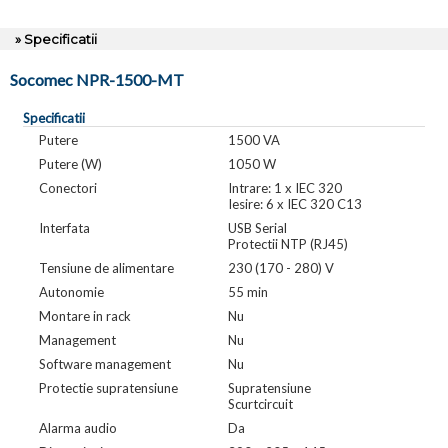
» Specificatii
Socomec NPR-1500-MT
Specificatii
Putere
1500 VA
Putere (W)
1050 W
Conectori
Intrare: 1 x IEC 320
Iesire: 6 x IEC 320 C13
Interfata
USB Serial
Protectii NTP (RJ45)
Tensiune de alimentare
230 (170 - 280) V
Autonomie
55 min
Montare in rack
Nu
Management
Nu
Software management
Nu
Protectie supratensiune
Supratensiune
Scurtcircuit
Alarma audio
Da