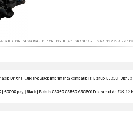
CA IUP-22K | 50000 PAG | BLACK | BIZHUB C3350 C3850
AU CARACTER INFORMATIV 
abil: Original Culoare: Black Imprimanta compatibila: Bizhub C3350 , Bizhu
2K | 50000 pag | Black | Bizhub C3350 C3850 A3GP01D
la pretul de 709,42 le