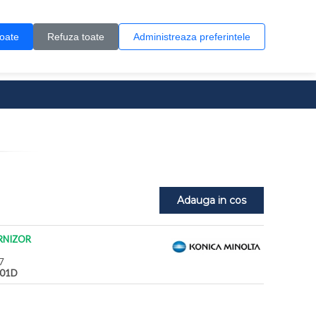
Contul meu
Creare cont
Wish List (0)
Contact
toate
Refuza toate
Administreaza preferintele
0 produs(e)
Adauga in cos
RNIZOR
7
01D