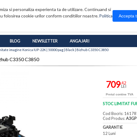
iza si personaliza experienta ta de utilizare. Continuand si
u folosirea cookie-urilor conform conditiilor noastre.
Accepta 
Politica
BLOG
NEWSLETTER
ANGAJARI
itate imagine Konica IUP-22K | 50000 pag | Black | Bizhub C3350 C3850
Bizhub C3350 C3850
709
,42
LEI
Pretul contine TVA
STOC LIMITAT FU
Cod Bocris: 16178
Cod Produs:
A3GP
GARANTIE
12 Luni