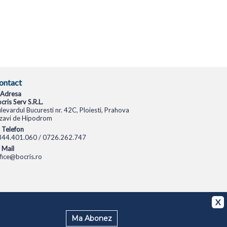
ontact
Adresa
cris Serv S.R.L.
levardul Bucuresti nr. 42C, Ploiesti, Prahova
zavi de Hipodrom
Telefon
344.401.060 / 0726.262.747
Mail
fice@bocris.ro
CAMERE VIDEO
CAMERE DE SUPRAVEGHERE
X
Ma Abonez