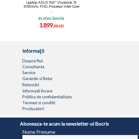
Laptop ASUS 15.6'' Vivobook 15
R1504VA, FHD, Procesor Intel Core
...
in stoc bocris
1.899
,00 LEI
Informaţii
Despre Noi
Consultanta
Service
Garantie si Retur
Returnări
Informatii livrare
Politica de confidentialitate
Termeni si conditii
Producatori
LAPTOPURI
NETBOOK
TABLETE
MULTIFUNC
Aboneaza-te acum la newsletter-ul Bocris
Nume Prenume
© 1994 - 2026 BOCRIS SERV S.R.L. | CUI: RO6260085, REG. COM.: J29/2413/