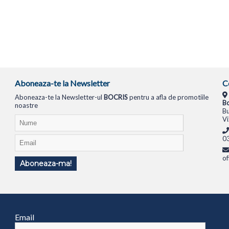
Aboneaza-te la Newsletter
C
Aboneaza-te la Newsletter-ul
BOCRIS
pentru a afla de promotiile
Bo
noastre
Bu
Vi
0
of
Aboneaza-ma!
TIONALE
SISTEME PC
MONITOARE
TELEVIZOARE
ROUTERE
SWITCH-URI
APARATE FOTO
Email
1994
ANPC