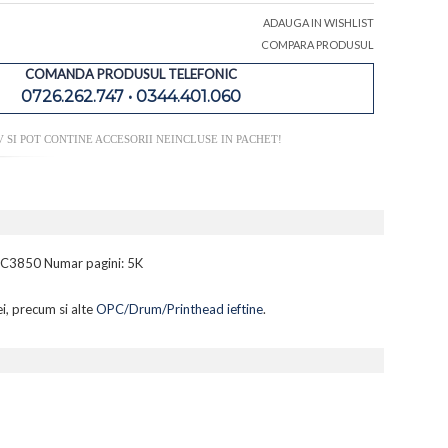
ADAUGA IN WISHLIST
COMPARA PRODUSUL
COMANDA PRODUSUL TELEFONIC
0726.262.747 • 0344.401.060
SI POT CONTINE ACCESORII NEINCLUSE IN PACHET!
b C3850 Numar pagini: 5K
i, precum si alte
OPC/Drum/Printhead ieftine
.