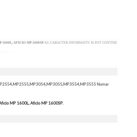
P 1600L, AFICIO MP 1600SP
AU CARACTER INFORMATIV SI POT CONTINE
,IM3500,MP2554,MP2555,MP3054,MP3055,MP3554,MP3555 Numar
 Aficio MP 1600L, Aficio MP 1600SP
.