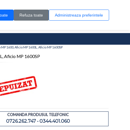
Contul meu
Creare cont
Wish List (0)
Contact
toate
Refuza toate
Administreaza preferintele
0 produs(e)
io MP 1600, Aficio MP 1600L, Aficio MP 1600SP
0L, Aficio MP 1600SP
COMANDA PRODUSUL TELEFONIC
0726.262.747 • 0344.401.060