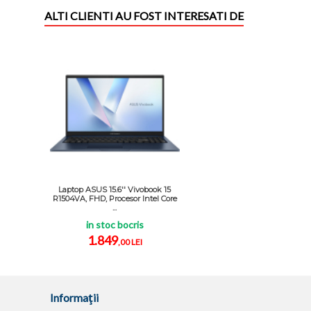
ALTI CLIENTI AU FOST INTERESATI DE
Laptop ASUS 15.6'' Vivobook 15
R1504VA, FHD, Procesor Intel Core
...
in stoc bocris
1.849
,00 LEI
Informaţii