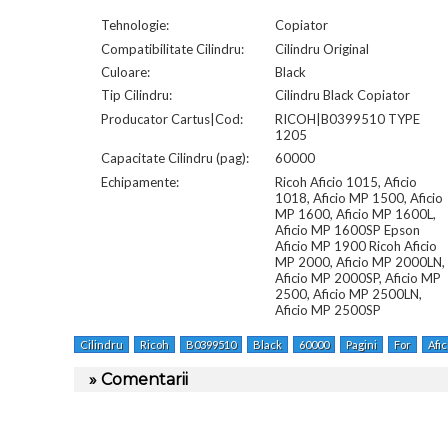
Tehnologie:
Copiator
Compatibilitate Cilindru:
Cilindru Original
Culoare:
Black
Tip Cilindru:
Cilindru Black Copiator
Producator Cartus|Cod:
RICOH|B0399510 TYPE
1205
Capacitate Cilindru (pag):
60000
Echipamente:
Ricoh Aficio 1015, Aficio
1018, Aficio MP 1500, Aficio
MP 1600, Aficio MP 1600L,
Aficio MP 1600SP Epson
Aficio MP 1900 Ricoh Aficio
MP 2000, Aficio MP 2000LN,
Aficio MP 2000SP, Aficio MP
2500, Aficio MP 2500LN,
Aficio MP 2500SP
Cilindru
Ricoh
B0399510
Black
60000
Pagini
For
Afic
» Comentarii