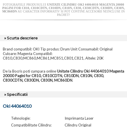
FOTOGRAFIILE PRODUSULUI
UNITATE CILINDRU OKI 44064010 MAGENTA 20000
PAGINI FOR C810, C810CDTN, C810DN, C810N, C830, C830CDTN, C830DN, C830N,
MC860DN
AU CARACTER INFORMATIV SI POT CONTINE ACCESORII NEINCLUSE IN
PACHET!
» Scurta descriere
Brand compatibil: OKI Tip produs: Drum Unit Consumabil: Original
Culoare: Magenta Compatibil:
C810,C830,MC860,MC861,MC851,C801,C821, Altele: 20K
De la Bocris poti cumpara online
Unitate Cilindru Oki 44064010 Magenta
20000 Pagini for C810, C810CDTN, C810DN, C810N, C830,
C830CDTN, C830DN, C830N, MC860DN
.
» Specificatii
Oki 44064010
Tehnologie:
Imprimanta Laser
Compatibilitate Cilindru:
Cilindru Original