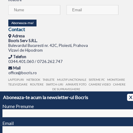
Aboneaza-ma!
Contact
Adresa
Bocris Serv S.R.L.
Bulevardul Bucuresti nr. 42C, Ploiesti, Prahova
Vizavi de Hipodrom
Telefon
0344.401.060 / 0726.262.747
Mail
office@bocris.ro
LAPTOPURI
NETBOOK
TABLETE
MULTIFUNCTIONALE
SISTEME PC
MONITOARE
TELEVIZOARE
ROUTERE
SWITCH-URI
APARATE FOTO
CAMERE VIDEO
CAMERE
DE SUPRAVEGHERE
Aboneaza-te acum la newsletter-ul Bocris
X
© 1994 - 2026 BOCRIS SERV S.R.L. | CUI: RO6260085, REG. COM.: J29/2413/1994
ANPC
Nume Prenume
Email