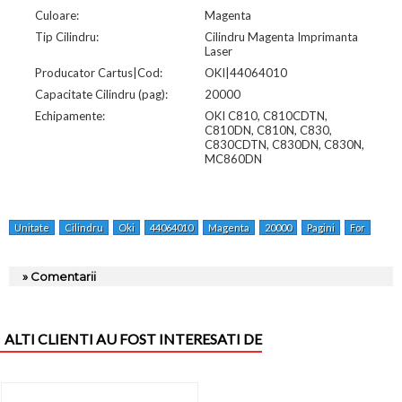
Culoare:
Magenta
Tip Cilindru:
Cilindru Magenta Imprimanta
Laser
Producator Cartus|Cod:
OKI|44064010
Capacitate Cilindru (pag):
20000
Echipamente:
OKI C810, C810CDTN,
C810DN, C810N, C830,
C830CDTN, C830DN, C830N,
MC860DN
Unitate
Cilindru
Oki
44064010
Magenta
20000
Pagini
For
C81
» Comentarii
ALTI CLIENTI AU FOST INTERESATI DE