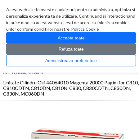
Contul meu
Creare cont
Wish List (0)
Contact
Acest website foloseste cookie-uri pentru a administra, optimiza si
personaliza experienta ta de utilizare. Continuand si interactionand
in orice mod cu acest website, esti de acord cu folosirea cookie-
urilor conform conditiilor noastre.
Politica Cookie
Accepta toate
Refuza toate
CATALOG PRODUSE
0 produs(e)
Administreaza preferintele
>
>
>
Prima Pagina
Consumabile originale
OPC/Drum/Printhead
Unitate Cilindru Oki
44064010 Magenta 20000 Pagini for C810, C810CDTN, C810DN, C810N, C830, C830CDTN,
C830DN, C830N, MC860DN
Unitate Cilindru Oki 44064010 Magenta 20000 Pagini for C810,
C810CDTN, C810DN, C810N, C830, C830CDTN, C830DN,
C830N, MC860DN