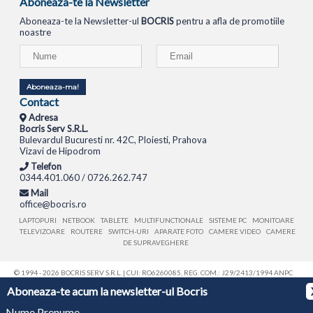
Aboneaza-te la Newsletter
Aboneaza-te la Newsletter-ul
BOCRIS
pentru a afla de promotiile
noastre
Aboneaza-ma!
Contact
Adresa
Bocris Serv S.R.L.
Bulevardul Bucuresti nr. 42C, Ploiesti, Prahova
Vizavi de Hipodrom
Telefon
0344.401.060 / 0726.262.747
Mail
office@bocris.ro
LAPTOPURI
NETBOOK
TABLETE
MULTIFUNCTIONALE
SISTEME PC
MONITOARE
TELEVIZOARE
ROUTERE
SWITCH-URI
APARATE FOTO
CAMERE VIDEO
CAMERE
DE SUPRAVEGHERE
© 1994 - 2026 BOCRIS SERV S.R.L. | CUI: RO6260085, REG. COM.: J29/2413/1994
ANPC
Aboneaza-te acum la newsletter-ul Bocris
Nume Prenume