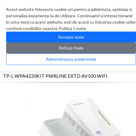
Contul meu
Creare cont
Wish List (0)
Contact
Acest website foloseste cookie-uri pentru a administra, optimiza si
personaliza experienta ta de utilizare. Continuand si interactionand
in orice mod cu acest website, esti de acord cu folosirea cookie-urilor
conform conditiilor noastre.
Politica Cookie
Accepta toate
Refuza toate
CATALOG PRODUSE
0 produs(e)
Administreaza preferintele
>
>
>
Prima Pagina
Retelistica
Adaptoare Powerline / PoE
TP-L WPA4220KIT
PWRLINE EXTD AV500 WIFI
TP-L WPA4220KIT PWRLINE EXTD AV500 WIFI