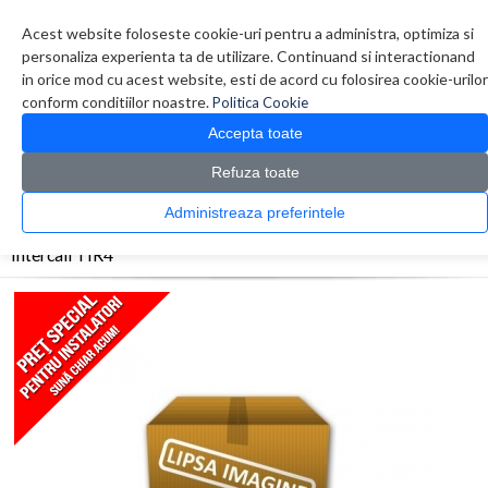
Contul meu
Creare cont
Wish List (0)
Contact
Acest website foloseste cookie-uri pentru a administra, optimiza si
personaliza experienta ta de utilizare. Continuand si interactionand
in orice mod cu acest website, esti de acord cu folosirea cookie-urilor
conform conditiilor noastre.
Politica Cookie
Accepta toate
Refuza toate
CATALOG PRODUSE
0 produs(e)
Administreaza preferintele
>
>
>
Prima Pagina
Nurse Call
Accesorii
Intercall TIR4
Intercall TIR4