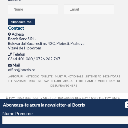
Aboneaza-ma!
Contact
Adresa
Bocris Serv S.R.L.
Bulevardul Bucuresti nr. 42C, Ploiesti, Prahova
Vizavi de Hipodrom
Telefon
0344.401.060 / 0726.262.747
Mail
office@bocris.ro
LAPTOPURI
NETBOOK
TABLETE
MULTIFUNCTIONALE
SISTEME PC
MONITOARE
TELEVIZOARE
ROUTERE
SWITCH-URI
APARATE FOTO
CAMERE VIDEO
CAMERE
DE SUPRAVEGHERE
© 1994 - 2026 BOCRIS SERV S.R.L. | CUI: RO6260085, REG. COM.: J29/2413/1994
ANPC
Aboneaza-te acum la newsletter-ul Bocris
Nume Prenume