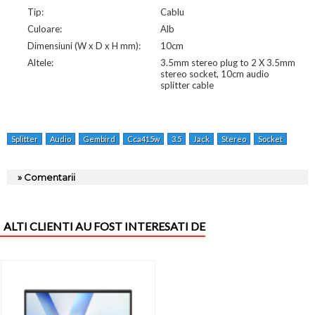
Tip:
Cablu
Culoare:
Alb
Dimensiuni (W x D x H mm):
10cm
Altele:
3.5mm stereo plug to 2 X 3.5mm
stereo socket, 10cm audio
splitter cable
Splitter
Audio
Gembird
Cca415w
3.5
Jack
Stereo
Socket
» Comentarii
ALTI CLIENTI AU FOST INTERESATI DE