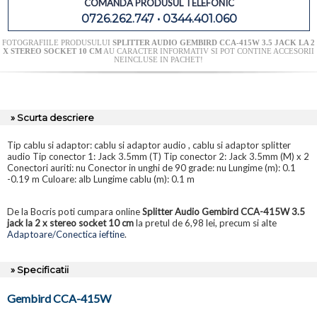
COMANDA PRODUSUL TELEFONIC
0726.262.747 • 0344.401.060
FOTOGRAFIILE PRODUSULUI
SPLITTER AUDIO GEMBIRD CCA-415W 3.5 JACK LA 2
X STEREO SOCKET 10 CM
AU CARACTER INFORMATIV SI POT CONTINE ACCESORII
NEINCLUSE IN PACHET!
» Scurta descriere
Tip cablu si adaptor: cablu si adaptor audio , cablu si adaptor splitter
audio Tip conector 1: Jack 3.5mm (T) Tip conector 2: Jack 3.5mm (M) x 2
Conectori auriti: nu Conector in unghi de 90 grade: nu Lungime (m): 0.1
-0.19 m Culoare: alb Lungime cablu (m): 0.1 m
De la Bocris poti cumpara online
Splitter Audio Gembird CCA-415W 3.5
jack la 2 x stereo socket 10 cm
la pretul de 6,98 lei, precum si alte
Adaptoare/Conectica ieftine
.
» Specificatii
Gembird CCA-415W