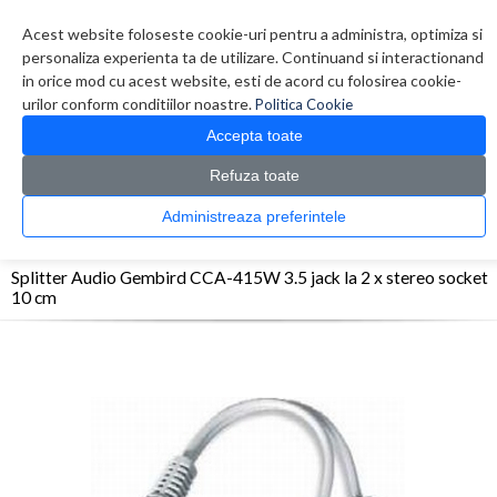
Contul meu
Creare cont
Wish List (0)
Contact
Acest website foloseste cookie-uri pentru a administra, optimiza si
personaliza experienta ta de utilizare. Continuand si interactionand
in orice mod cu acest website, esti de acord cu folosirea cookie-
urilor conform conditiilor noastre.
Politica Cookie
Accepta toate
Refuza toate
CATALOG PRODUSE
0 produs(e)
Administreaza preferintele
>
>
>
Prima Pagina
Periferice
Adaptoare/Conectica
Splitter Audio Gembird CCA-
415W 3.5 jack la 2 x stereo socket 10 cm
Splitter Audio Gembird CCA-415W 3.5 jack la 2 x stereo socket
10 cm