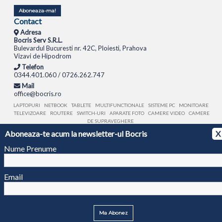
Aboneaza-ma!
Contact
Adresa
Bocris Serv S.R.L.
Bulevardul Bucuresti nr. 42C, Ploiesti, Prahova
Vizavi de Hipodrom
Telefon
0344.401.060 / 0726.262.747
Mail
office@bocris.ro
LAPTOPURI
NETBOOK
TABLETE
MULTIFUNCTIONALE
SISTEME PC
MONITOARE
TELEVIZOARE
ROUTERE
SWITCH-URI
APARATE FOTO
CAMERE VIDEO
CAMERE
DE SUPRAVEGHERE
Aboneaza-te acum la newsletter-ul Bocris
X
© 1994 - 2026 BOCRIS SERV S.R.L. | CUI: RO6260085, REG. COM.: J29/2413/1994
ANPC
Nume Prenume
Email
Ma Abonez