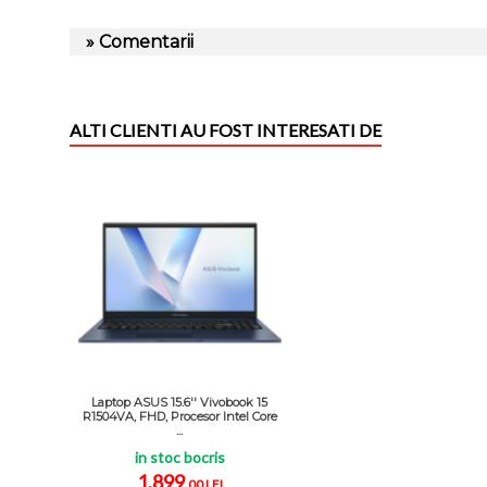
» Comentarii
ALTI CLIENTI AU FOST INTERESATI DE
Laptop ASUS 15.6'' Vivobook 15
R1504VA, FHD, Procesor Intel Core
...
in stoc bocris
1.899
,00 LEI