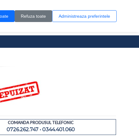
Contul meu
Creare cont
Wish List (0)
Contact
toate
Refuza toate
Administreaza preferintele
0 produs(e)
COMANDA PRODUSUL TELEFONIC
0726.262.747 • 0344.401.060