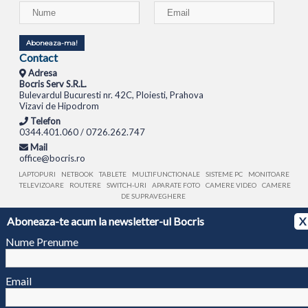
Aboneaza-ma!
Contact
Adresa
Bocris Serv S.R.L.
Bulevardul Bucuresti nr. 42C, Ploiesti, Prahova
Vizavi de Hipodrom
Telefon
0344.401.060 / 0726.262.747
Mail
office@bocris.ro
LAPTOPURI
NETBOOK
TABLETE
MULTIFUNCTIONALE
SISTEME PC
MONITOARE
TELEVIZOARE
ROUTERE
SWITCH-URI
APARATE FOTO
CAMERE VIDEO
CAMERE
DE SUPRAVEGHERE
Aboneaza-te acum la newsletter-ul Bocris
X
© 1994 - 2026 BOCRIS SERV S.R.L. | CUI: RO6260085, REG. COM.: J29/2413/1994
ANPC
Nume Prenume
Email