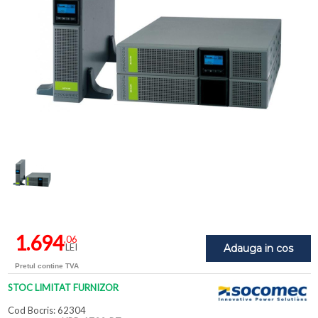
1.694
,06
LEI
Adauga in cos
Pretul contine TVA
STOC LIMITAT FURNIZOR
Cod Bocris: 62304