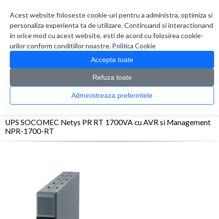
Contul meu
Creare cont
Wish List (0)
Contact
Acest website foloseste cookie-uri pentru a administra, optimiza si
personaliza experienta ta de utilizare. Continuand si interactionand
in orice mod cu acest website, esti de acord cu folosirea cookie-
urilor conform conditiilor noastre.
Politica Cookie
Accepta toate
Refuza toate
CATALOG PRODUSE
0 produs(e)
Administreaza preferintele
>
>
>
Prima Pagina
UPS - Protectie
UPS
UPS SOCOMEC Netys PR RT 1700VA cu AVR si
Management NPR-1700-RT
UPS SOCOMEC Netys PR RT 1700VA cu AVR si Management
NPR-1700-RT