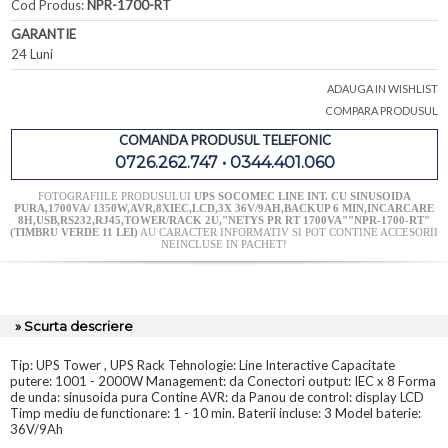
Cod Produs:
NPR-1700-RT
GARANTIE
24 Luni
ADAUGA IN WISHLIST
COMPARA PRODUSUL
COMANDA PRODUSUL TELEFONIC
0726.262.747 • 0344.401.060
FOTOGRAFIILE PRODUSULUI
UPS SOCOMEC LINE INT. CU SINUSOIDA
PURA,1700VA/ 1350W,AVR,8XIEC,LCD,3X 36V/9AH,BACKUP 6 MIN,INCARCARE
8H,USB,RS232,RJ45,TOWER/RACK 2U,"NETYS PR RT 1700VA""NPR-1700-RT"
(TIMBRU VERDE 11 LEI)
AU CARACTER INFORMATIV SI POT CONTINE ACCESORII
NEINCLUSE IN PACHET!
» Scurta descriere
Tip: UPS Tower , UPS Rack Tehnologie: Line Interactive Capacitate
putere: 1001 - 2000W Management: da Conectori output: IEC x 8 Forma
de unda: sinusoida pura Contine AVR: da Panou de control: display LCD
Timp mediu de functionare: 1 - 10 min. Baterii incluse: 3 Model baterie:
36V/9Ah