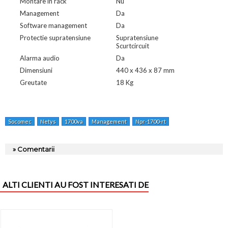
Montare in rack
Nu
Management
Da
Software management
Da
Protectie supratensiune
Supratensiune
Scurtcircuit
Alarma audio
Da
Dimensiuni
440 x 436 x 87 mm
Greutate
18 Kg
Socomec
Netys
1700va
Management
Npr-1700-rt
» Comentarii
ALTI CLIENTI AU FOST INTERESATI DE