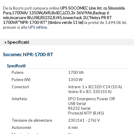
De la Bocris poti cumpara online
UPS SOCOMEC Line Int. cu Sinusoida
Pura,1700VA/ 1350W,AVR,8xIEC,LCD,3x 36V/9Ah,Backup 6
min,incarcare 8h,USB,RS232,RJ45,tower/rack 2U,"Netys PR RT
1700VA""NPR-1700-RT" (timbru verde 11 lei)
la pretul de 1.694,06 lei,
precum si alte
UPS ieftine
.
» Specificatii
Socomec NPR-1700-RT
Specificatii
Putere
1700 VA
Putere (W)
1350 W
Conectori
Intrare: 1 x IEC320-C14 (10 A)
Iesire: 8 x IEC 320 (10 A)
Interfata
EPO Emergency Power Off
USB Serial
RS232 Serial
Protectii NTP (RJ45)
Tensiune de alimentare
230 (161 - 276) V
Autonomie
6 min