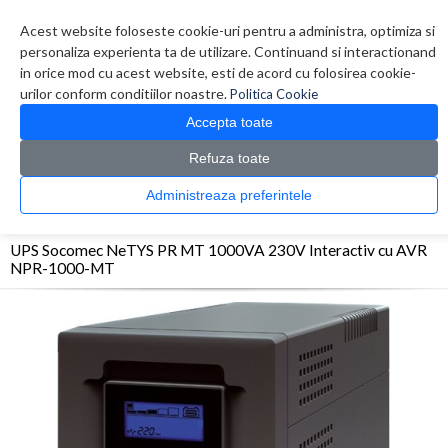
Contul meu
Creare cont
Wish List (0)
Contact
Acest website foloseste cookie-uri pentru a administra, optimiza si
personaliza experienta ta de utilizare. Continuand si interactionand
in orice mod cu acest website, esti de acord cu folosirea cookie-
urilor conform conditiilor noastre.
Politica Cookie
Accepta toate
Refuza toate
CATALOG PRODUSE
0 produs(e)
Administreaza preferintele
>
>
>
Prima Pagina
UPS - Protectie
UPS
UPS Socomec NeTYS PR MT 1000VA 230V
Interactiv cu AVR NPR-1000-MT
UPS Socomec NeTYS PR MT 1000VA 230V Interactiv cu AVR
NPR-1000-MT