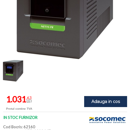
1.031
,63
LEI
Adauga in cos
Pretul contine TVA
IN STOC FURNIZOR
Cod Bocris: 62160