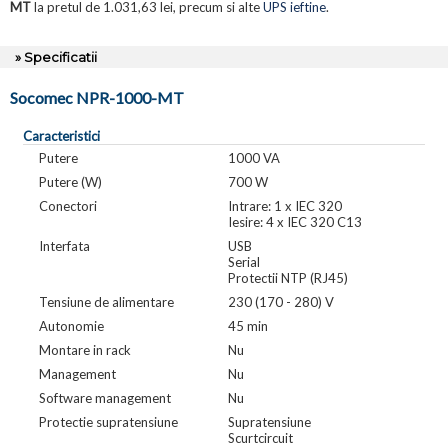
MT
la pretul de 1.031,63 lei, precum si alte
UPS ieftine
.
» Specificatii
Socomec NPR-1000-MT
Caracteristici
Putere
1000 VA
Putere (W)
700 W
Conectori
Intrare: 1 x IEC 320
Iesire: 4 x IEC 320 C13
Interfata
USB
Serial
Protectii NTP (RJ45)
Tensiune de alimentare
230 (170 - 280) V
Autonomie
45 min
Montare in rack
Nu
Management
Nu
Software management
Nu
Protectie supratensiune
Supratensiune
Scurtcircuit