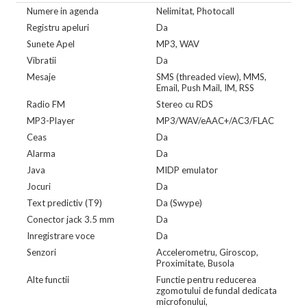
Numere in agenda
Nelimitat, Photocall
Registru apeluri
Da
Sunete Apel
MP3, WAV
Vibratii
Da
Mesaje
SMS (threaded view), MMS,
Email, Push Mail, IM, RSS
Radio FM
Stereo cu RDS
MP3-Player
MP3/WAV/eAAC+/AC3/FLAC
Ceas
Da
Alarma
Da
Java
MIDP emulator
Jocuri
Da
Text predictiv (T9)
Da (Swype)
Conector jack 3.5 mm
Da
Inregistrare voce
Da
Senzori
Accelerometru, Giroscop,
Proximitate, Busola
Alte functii
Functie pentru reducerea
zgomotului de fundal dedicata
microfonului,