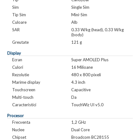
Sim
Single Sim
Tip Sim
Mini-Sim
Culoare
Alb
SAR
0.33 W/kg (head), 0.33 W/kg
(body)
Greutate
121 g
Display
Ecran
Super AMOLED Plus
Culori
16 Milioane
Rezolutie
480 x 800 pixeli
Marime display
4.3 inch
Touchscreen
Capacitive
Multi-touch
Da
Caracteristici
TouchWiz UI v5.0
Procesor
Frecventa
1,2 GHz
Nuclee
Dual Core
Chipset
Broadcom BC28155