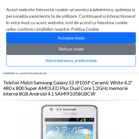
Contul meu
Creare cont
Wish List (0)
Contact
Acest website foloseste cookie-uri pentru a administra, optimiza si
personaliza experienta ta de utilizare. Continuand si interactionand
in orice mod cu acest website, esti de acord cu folosirea cookie-
urilor conform conditiilor noastre.
Politica Cookie
Accepta toate
Refuza toate
CATALOG PRODUSE
0 produs(e)
Administreaza preferintele
>
>
>
Prima Pagina
Telefoane
Smartphone
Telefon Mobil Samsung Galaxy S2 i9105P
Ceramic White 4.3" 480 x 800 Super AMOLED Plus Dual Core 1.2GHz memorie interna 8GB
Android 4.1 SAMI91058GBCW
Telefon Mobil Samsung Galaxy S2 i9105P Ceramic White 4.3"
480 x 800 Super AMOLED Plus Dual Core 1.2GHz memorie
interna 8GB Android 4.1 SAMI91058GBCW