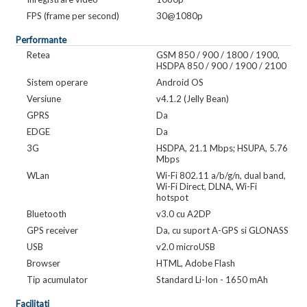
FPS (frame per second)
30@1080p
Performante
Retea
GSM 850 / 900 / 1800 / 1900,
HSDPA 850 / 900 / 1900 / 2100
Sistem operare
Android OS
Versiune
v4.1.2 (Jelly Bean)
GPRS
Da
EDGE
Da
3G
HSDPA, 21.1 Mbps; HSUPA, 5.76
Mbps
WLan
Wi-Fi 802.11 a/b/g/n, dual band,
Wi-Fi Direct, DLNA, Wi-Fi
hotspot
Bluetooth
v3.0 cu A2DP
GPS receiver
Da, cu suport A-GPS si GLONASS
USB
v2.0 microUSB
Browser
HTML, Adobe Flash
Tip acumulator
Standard Li-Ion - 1650 mAh
Facilitati