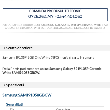
COMANDA PRODUSUL TELEFONIC
0726.262.747 • 0344.401.060
FOTOGRAFIILE PRODUSULUI
SAMSUNG GALAXY S2 I9105P CERAMIC WHITE
AU
CARACTER INFORMATIV SI POT CONTINE ACCESORII NEINCLUSE IN PACHET!
» Scurta descriere
Samsung I9105P 8GB Chic White (NFC) meniu si carte in romana
De la Bocris poti cumpara online
Samsung Galaxy S2 i9105P Ceramic
White SAMI91058GBCW
.
» Specificatii
Samsung SAMI91058GBCW
Generalitati
Tip
Candybar