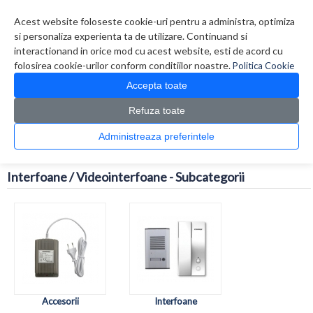
Contul meu
Creare cont
Wish List (0)
Contact
Acest website foloseste cookie-uri pentru a administra, optimiza
si personaliza experienta ta de utilizare. Continuand si
interactionand in orice mod cu acest website, esti de acord cu
folosirea cookie-urilor conform conditiilor noastre.
Politica Cookie
Accepta toate
Refuza toate
CATALOG PRODUSE
0 produs(e)
Administreaza preferintele
>
>
Prima Pagina
Securitate / Automatizari
Interfoane /
Videointerfoane
Interfoane / Videointerfoane - Subcategorii
Accesorii
Interfoane