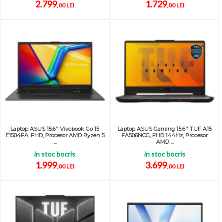
2.799
1.729
,00 LEI
,00 LEI
Laptop ASUS 15.6'' Vivobook Go 15
Laptop ASUS Gaming 15.6'' TUF A15
E1504FA, FHD, Procesor AMD Ryzen 5
FA506NCG, FHD 144Hz, Procesor
...
AMD ...
in stoc bocris
in stoc bocris
1.999
3.699
,00 LEI
,00 LEI