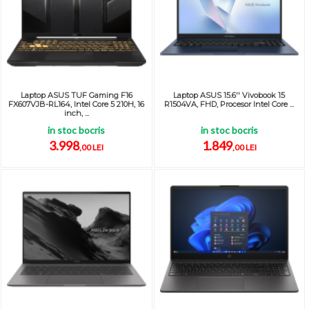
Laptop ASUS TUF Gaming F16
Laptop ASUS 15.6'' Vivobook 15
FX607VJB-RL164, Intel Core 5 210H, 16
R1504VA, FHD, Procesor Intel Core ...
inch, ...
in stoc bocris
in stoc bocris
3.998
1.849
,00 LEI
,00 LEI