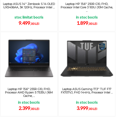
Laptop ASUS 14'' Zenbook S 14 OLED
Laptop HP 15.6'' 250R G10, FHD,
UX5406AA, 3K 120Hz, Procesor Intel ...
Procesor Intel Core 3 100U (10M Cache,
...
stoc limitat bocris
in stoc bocris
9.499
1.899
,00 LEI
,00 LEI
Laptop HP 15.6'' 255R G10, FHD,
Laptop ASUS Gaming 17.3'' TUF F17
Procesor AMD Ryzen 5 7535U (16M
FX707VJ, FHD 144Hz, Procesor Intel ...
Cache, ...
in stoc bocris
in stoc bocris
2.399
3.999
,00 LEI
,00 LEI