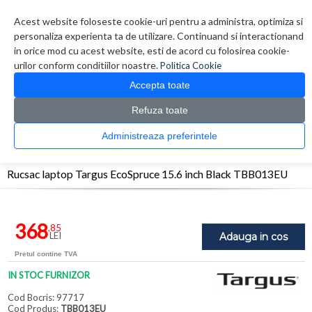
Contul meu
Creare cont
Wish List (0)
Contact
Acest website foloseste cookie-uri pentru a administra, optimiza si
personaliza experienta ta de utilizare. Continuand si interactionand
in orice mod cu acest website, esti de acord cu folosirea cookie-
urilor conform conditiilor noastre.
Politica Cookie
Accepta toate
Refuza toate
CATALOG PRODUSE
0 produs(e)
Administreaza preferintele
>
>
>
Prima Pagina
Accesorii Laptop & Tablete
Genti
Rucsac laptop Targus EcoSpruce
15.6 inch Black TBB013EU
Rucsac laptop Targus EcoSpruce 15.6 inch Black TBB013EU
368
,85
LEI
Adauga in cos
Pretul contine TVA
IN STOC FURNIZOR
Cod Bocris: 97717
Cod Produs:
TBB013EU