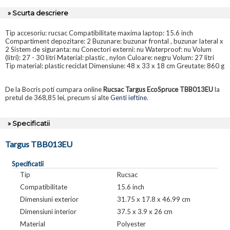
» Scurta descriere
Tip accesoriu: rucsac Compatibilitate maxima laptop: 15.6 inch
Compartiment depozitare: 2 Buzunare: buzunar frontal , buzunar lateral x
2 Sistem de siguranta: nu Conectori externi: nu Waterproof: nu Volum
(litri): 27 - 30 litri Material: plastic , nylon Culoare: negru Volum: 27 litri
Tip material: plastic reciclat Dimensiune: 48 x 33 x 18 cm Greutate: 860 g
De la Bocris poti cumpara online
Rucsac Targus EcoSpruce TBB013EU
la
pretul de 368,85 lei, precum si alte
Genti ieftine
.
» Specificatii
Targus TBB013EU
Specificatii
Tip
Rucsac
Compatibilitate
15.6 inch
Dimensiuni exterior
31.75 x 17.8 x 46.99 cm
Dimensiuni interior
37.5 x 3.9 x 26 cm
Material
Polyester