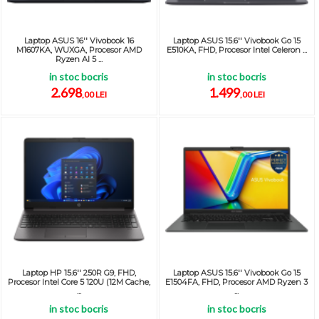
Laptop ASUS 16'' Vivobook 16
Laptop ASUS 15.6'' Vivobook Go 15
M1607KA, WUXGA, Procesor AMD
E510KA, FHD, Procesor Intel Celeron ...
Ryzen AI 5 ...
in stoc bocris
in stoc bocris
2.698
1.499
,00 LEI
,00 LEI
Laptop HP 15.6'' 250R G9, FHD,
Laptop ASUS 15.6'' Vivobook Go 15
Procesor Intel Core 5 120U (12M Cache,
E1504FA, FHD, Procesor AMD Ryzen 3
...
...
in stoc bocris
in stoc bocris