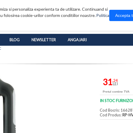
iza si personaliza experienta ta de utilizare. Continuand si
u folosirea cookie-urilor conform conditiilor noastre.
Accepta 
Politica
BLOG
NEWSLETTER
ANGAJARI
C
31
,24
LEI
Pretul contine TVA
IN STOC FURNIZO
Cod Bocris: 16628
Cod Produs:
RP-H