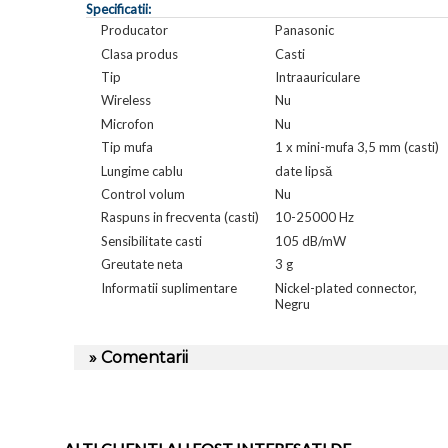
Specificatii:
Producator
Panasonic
Clasa produs
Casti
Tip
Intraauriculare
Wireless
Nu
Microfon
Nu
Tip mufa
1 x mini-mufa 3,5 mm (casti)
Lungime cablu
date lipsă
Control volum
Nu
Raspuns in frecventa (casti)
10-25000 Hz
Sensibilitate casti
105 dB/mW
Greutate neta
3 g
Informatii suplimentare
Nickel-plated connector,
Negru
» Comentarii