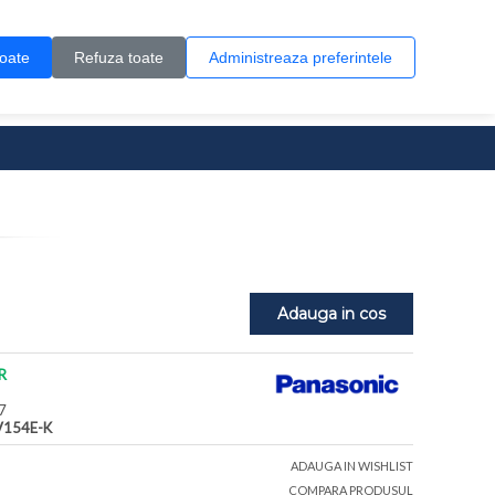
Contul meu
Creare cont
Wish List (0)
Contact
toate
Refuza toate
Administreaza preferintele
0 produs(e)
Adauga in cos
R
7
V154E-K
ADAUGA IN WISHLIST
COMPARA PRODUSUL