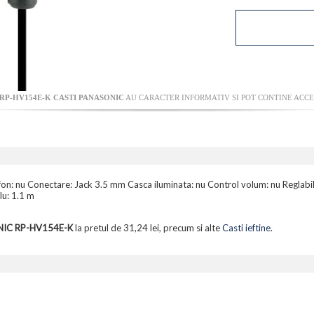
RP-HV154E-K CASTI PANASONIC
AU CARACTER INFORMATIV SI POT CONTINE ACCES
fon: nu Conectare: Jack 3.5 mm Casca iluminata: nu Control volum: nu Reglabil
lu: 1.1 m
NIC RP-HV154E-K
la pretul de 31,24 lei, precum si alte
Casti ieftine
.