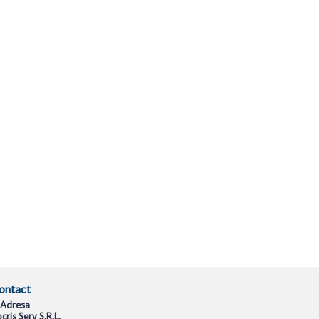
ontact
Adresa
cris Serv S.R.L.