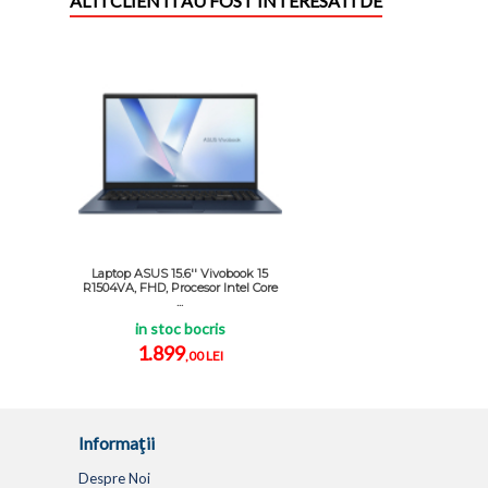
ALTI CLIENTI AU FOST INTERESATI DE
Laptop ASUS 15.6'' Vivobook 15
R1504VA, FHD, Procesor Intel Core
...
in stoc bocris
1.899
,00 LEI
Informaţii
Despre Noi