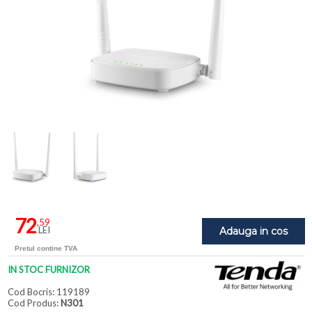
72
,59
LEI
Adauga in cos
Pretul contine TVA
IN STOC FURNIZOR
Cod Bocris: 119189
Cod Produs:
N301