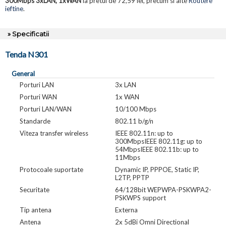
300Mbps 3xLAN, 1xWAN
la pretul de 72,59 lei, precum si alte
Routere
ieftine
.
» Specificatii
Tenda N301
General
Porturi LAN
3x LAN
Porturi WAN
1x WAN
Porturi LAN/WAN
10/100 Mbps
Standarde
802.11 b/g/n
Viteza transfer wireless
IEEE 802.11n: up to
300MbpsIEEE 802.11g: up to
54MbpsIEEE 802.11b: up to
11Mbps
Protocoale suportate
Dynamic IP, PPPOE, Static IP,
L2TP, PPTP
Securitate
64/128bit WEPWPA-PSKWPA2-
PSKWPS support
Tip antena
Externa
Antena
2x 5dBi Omni Directional