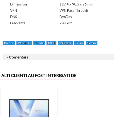
Dimensiuni
127.4 x 90.5 x 26 mm
VPN
VPN Pass Through
DNS
DynDns
Frecventa
2.4 GHz
Router
Wireless
Tenda
N301
300mbps
3xlan
1xwan
» Comentarii
ALTI CLIENTI AU FOST INTERESATI DE