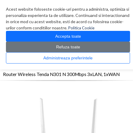
Contul meu
Creare cont
Wish List (0)
Contact
Acest website foloseste cookie-uri pentru a administra, optimiza si
personaliza experienta ta de utilizare. Continuand si interactionand
in orice mod cu acest website, esti de acord cu folosirea cookie-
urilor conform conditiilor noastre.
Politica Cookie
Accepta toate
Refuza toate
CATALOG PRODUSE
0 produs(e)
Administreaza preferintele
>
>
>
Prima Pagina
Retelistica
Routere
Router Wireless Tenda N301 N 300Mbps
3xLAN, 1xWAN
Router Wireless Tenda N301 N 300Mbps 3xLAN, 1xWAN