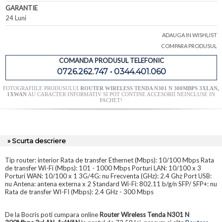
GARANTIE
24 Luni
ADAUGA IN WISHLIST
COMPARA PRODUSUL
COMANDA PRODUSUL TELEFONIC
0726.262.747 • 0344.401.060
FOTOGRAFIILE PRODUSULUI
ROUTER WIRELESS TENDA N301 N 300MBPS 3XLAN,
1XWAN
AU CARACTER INFORMATIV SI POT CONTINE ACCESORII NEINCLUSE IN
PACHET!
» Scurta descriere
Tip router: interior Rata de transfer Ethernet (Mbps): 10/100 Mbps Rata
de transfer Wi-Fi (Mbps): 101 - 1000 Mbps Porturi LAN: 10/100 x 3
Porturi WAN: 10/100 x 1 3G/4G: nu Frecventa (GHz): 2.4 Ghz Port USB:
nu Antena: antena externa x 2 Standard Wi-Fi: 802.11 b/g/n SFP/ SFP+: nu
Rata de transfer WI-FI (Mbps): 2.4 GHz - 300 Mbps
De la Bocris poti cumpara online
Router Wireless Tenda N301 N