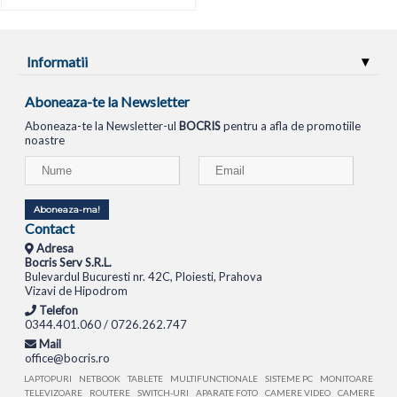
Informatii
Aboneaza-te la Newsletter
Aboneaza-te la Newsletter-ul
BOCRIS
pentru a afla de promotiile
noastre
Aboneaza-ma!
Contact
Adresa
Bocris Serv S.R.L.
Bulevardul Bucuresti nr. 42C, Ploiesti, Prahova
Vizavi de Hipodrom
Telefon
0344.401.060 / 0726.262.747
Mail
office@bocris.ro
LAPTOPURI
NETBOOK
TABLETE
MULTIFUNCTIONALE
SISTEME PC
MONITOARE
TELEVIZOARE
ROUTERE
SWITCH-URI
APARATE FOTO
CAMERE VIDEO
CAMERE