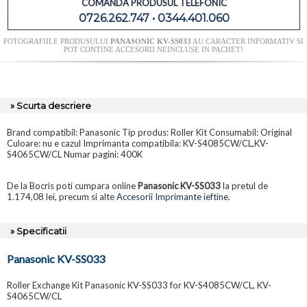
COMANDA PRODUSUL TELEFONIC
0726.262.747 • 0344.401.060
FOTOGRAFIILE PRODUSULUI
PANASONIC KV-SS033
AU CARACTER INFORMATIV SI
POT CONTINE ACCESORII NEINCLUSE IN PACHET!
» Scurta descriere
Brand compatibil: Panasonic Tip produs: Roller Kit Consumabil: Original
Culoare: nu e cazul Imprimanta compatibila: KV-S4085CW/CL,KV-
S4065CW/CL Numar pagini: 400K
De la Bocris poti cumpara online
Panasonic KV-SS033
la pretul de
1.174,08 lei, precum si alte
Accesorii Imprimante ieftine
.
» Specificatii
Panasonic KV-SS033
Roller Exchange Kit Panasonic KV-SS033 for KV-S4085CW/CL, KV-
S4065CW/CL