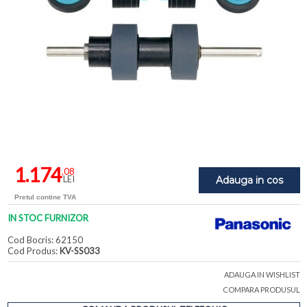
1.174
,08
LEI
Adauga in cos
Pretul contine TVA
IN STOC FURNIZOR
Cod Bocris: 62150
Cod Produs:
KV-SS033
ADAUGA IN WISHLIST
COMPARA PRODUSUL