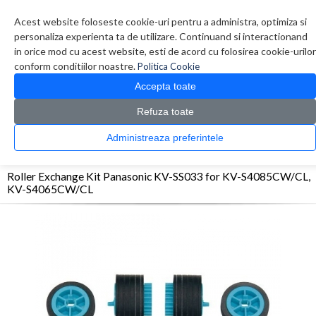
Contul meu
Creare cont
Wish List (0)
Contact
Acest website foloseste cookie-uri pentru a administra, optimiza si
personaliza experienta ta de utilizare. Continuand si interactionand
in orice mod cu acest website, esti de acord cu folosirea cookie-urilor
conform conditiilor noastre.
Politica Cookie
Accepta toate
Refuza toate
CATALOG PRODUSE
0 produs(e)
Administreaza preferintele
>
>
>
Prima Pagina
Imprimante
Accesorii Imprimante
Roller Exchange Kit Panasonic
KV-SS033 for KV-S4085CW/CL, KV-S4065CW/CL
Roller Exchange Kit Panasonic KV-SS033 for KV-S4085CW/CL,
KV-S4065CW/CL