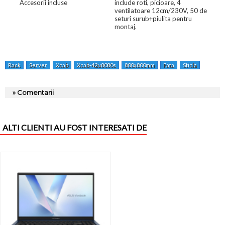
Accesorii incluse
include roti, picioare, 4
ventilatoare 12cm/230V, 50 de
seturi surub+piulita pentru
montaj.
Rack
Server
Xcab
Xcab-42u8080s
800x800mm
Fata
Sticla
Securiz
» Comentarii
ALTI CLIENTI AU FOST INTERESATI DE