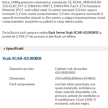
fizica, 148Kg greutate volumetrica, standarde: CE, ROHS, AMSI/EIA RS-
310-D,IEC297-2, DIN4149, PART1, DIN41494, Part7, ETSI Standard.
Material: SPCC cold rolled steel. Grosime: montanti 2,0 mm, suport
montanti 1,2 mm, restul componentelor 1,0 mm. Acoperire: montantii si
suportii montantilor placati cu Zinc pentru a asigura impamantarea, restul
componentelor acoperite cu pulberi in camp electrostatic.
De la Bocris poti cumpara online
Rack Server Xcab XCAB-42U8080S
la
pretul de 2.349,57 lei, precum si alte
Rack-uri ieftine
.
» Specificatii
Xcab XCAB-42U8080S
Denumire produs
Cabinet rack de podea
42U/800/800
Dimensiuni
2055x800x800mm (H/W/D)
Parti componente
usa fata sticla securizata, usa
spate metal plin, inchidere cu
cheie, laterale detasabile, roti,
picioare, unitate de ventilatie cu
4 ventilatoare 12cm/230V, 4
montanti, culoare: negru.