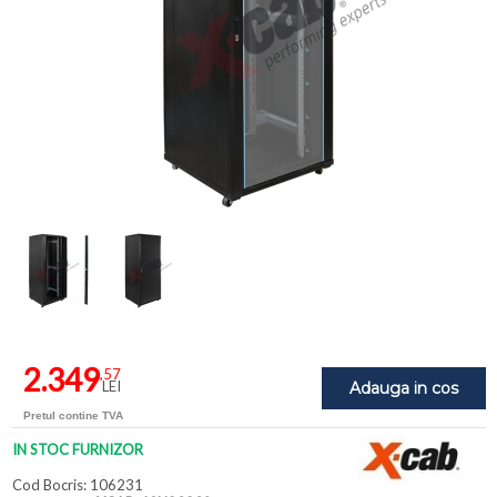
2.349
,57
LEI
Adauga in cos
Pretul contine TVA
IN STOC FURNIZOR
Cod Bocris: 106231