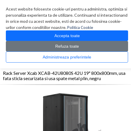
Contul meu
Creare cont
Wish List (0)
Contact
Acest website foloseste cookie-uri pentru a administra, optimiza si
personaliza experienta ta de utilizare. Continuand si interactionand
in orice mod cu acest website, esti de acord cu folosirea cookie-
urilor conform conditiilor noastre.
Politica Cookie
Accepta toate
Refuza toate
CATALOG PRODUSE
0 produs(e)
Administreaza preferintele
>
>
>
Prima Pagina
Retelistica
Rack-uri
Rack Server Xcab XCAB-42U8080S 42U 19"
800x800mm, usa fata sticla securizata si usa spate metal plin, negru
Rack Server Xcab XCAB-42U8080S 42U 19" 800x800mm, usa
fata sticla securizata si usa spate metal plin, negru