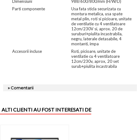
Dimensiuni
988/600/800/mm (H/W/D)
Parti componente
Usa fata sticla securizata cu
montura metalica, usa spate
metal plin, roti si picioare, unitate
de ventilatie cu 4 ventilatoare
12cm/230V si, aprox. 20 de
suruburi+piulita incastrabila,
negru, laterale detasabile, 4
montanti, impa
Accesorii incluse
Roti, picioare, unitate de
ventilatie cu 4 ventilatoare
12cm/230v, aprox, 20 set
surub+piulita incastrabila
» Comentarii
ALTI CLIENTI AU FOST INTERESATI DE