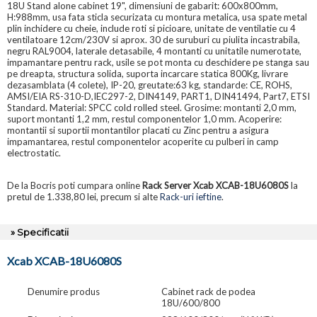
18U Stand alone cabinet 19", dimensiuni de gabarit: 600x800mm,
H:988mm, usa fata sticla securizata cu montura metalica, usa spate metal
plin inchidere cu cheie, include roti si picioare, unitate de ventilatie cu 4
ventilatoare 12cm/230V si aprox. 30 de suruburi cu piulita incastrabila,
negru RAL9004, laterale detasabile, 4 montanti cu unitatile numerotate,
impamantare pentru rack, usile se pot monta cu deschidere pe stanga sau
pe dreapta, structura solida, suporta incarcare statica 800Kg, livrare
dezasamblata (4 colete), IP-20, greutate:63 kg, standarde: CE, ROHS,
AMSI/EIA RS-310-D,IEC297-2, DIN4149, PART1, DIN41494, Part7, ETSI
Standard. Material: SPCC cold rolled steel. Grosime: montanti 2,0 mm,
suport montanti 1,2 mm, restul componentelor 1,0 mm. Acoperire:
montantii si suportii montantilor placati cu Zinc pentru a asigura
impamantarea, restul componentelor acoperite cu pulberi in camp
electrostatic.
De la Bocris poti cumpara online
Rack Server Xcab XCAB-18U6080S
la
pretul de 1.338,80 lei, precum si alte
Rack-uri ieftine
.
» Specificatii
Xcab XCAB-18U6080S
Denumire produs
Cabinet rack de podea
18U/600/800