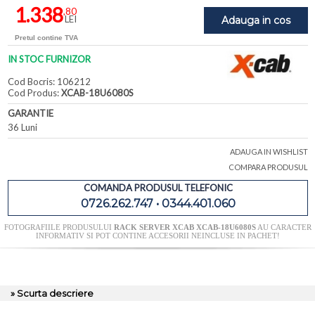
1.338
,80
LEI
Adauga in cos
Pretul contine TVA
IN STOC FURNIZOR
Cod Bocris: 106212
Cod Produs:
XCAB-18U6080S
GARANTIE
36 Luni
ADAUGA IN WISHLIST
COMPARA PRODUSUL
COMANDA PRODUSUL TELEFONIC
0726.262.747 • 0344.401.060
FOTOGRAFIILE PRODUSULUI
RACK SERVER XCAB XCAB-18U6080S
AU CARACTER
INFORMATIV SI POT CONTINE ACCESORII NEINCLUSE IN PACHET!
» Scurta descriere