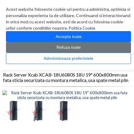
Contul meu
Creare cont
Wish List (0)
Contact
Acest website foloseste cookie-uri pentru a administra, optimiza si
personaliza experienta ta de utilizare. Continuand si interactionand
in orice mod cu acest website, esti de acord cu folosirea cookie-
urilor conform conditiilor noastre.
Politica Cookie
Accepta toate
Refuza toate
CATALOG PRODUSE
0 produs(e)
Administreaza preferintele
>
>
>
Prima Pagina
Retelistica
Rack-uri
Rack Server Xcab XCAB-18U6080S 18U 19"
600x800mm usa fata sticla securizata cu montura metalica, usa spate metal plin
Rack Server Xcab XCAB-18U6080S 18U 19" 600x800mm usa
fata sticla securizata cu montura metalica, usa spate metal plin