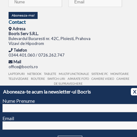
Aboneaza-ma!
Contact
Adresa
Bocris Serv S.R.L.
Bulevardul Bucuresti nr. 42C, Ploiesti, Prahova
Vizavi de Hipodrom
Telefon
0344.401.060 / 0726.262.747
Mail
office@bocris.ro
LAPTOPURI
NETBOOK
TABLETE
MULTIFUNCTIONALE
SISTEME PC
MONITOARE
TELEVIZOARE
ROUTERE
SWITCH-URI
APARATE FOTO
CAMERE VIDEO
CAMERE
DE SUPRAVEGHERE
Aboneaza-te acum la newsletter-ul Bocris
X
© 1994 - 2026 BOCRIS SERV S.R.L. | CUI: RO6260085, REG. COM.: J29/2413/1994
ANPC
Nume Prenume
Email