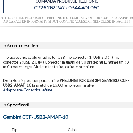
COMANDA PRODUSUL TELEFONIC
0726.262.747 • 0344.401.060
FOTOGRAFIILE PRODUSULUI
PRELUNGITOR USB 3M GEMBIRD CCF-USB2-AMAF-10
AU CARACTER INFORMATIV SI POT CONTINE ACCESORII NEINCLUSE IN PACHET!
» Scurta descriere
Tip accesoriu: cablu or adaptor USB Tip conector 1: USB 2.0 (T) Tip
conector 2: USB 2.0 (M) Conector in unghi de 90 grade: nu Lungime (m): 3
m Culoare: negru Altele: miez ferita, calitate premium
De la Bocris poti cumpara online
PRELUNGITOR USB 3M GEMBIRD CCF-
USB2-AMAF-10
la pretul de 15,00 lei, precum si alte
Adaptoare/Conectica ieftine
.
» Specificatii
Gembird CCF-USB2-AMAF-10
Tip:
Cablu