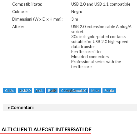
Compatibilitate:
USB 2.0 and USB 1.1 compatible
Culoare:
Negru
Dimensiuni (W x D x H mm):
3 m
Altele:
USB 2.0 extension cable A plug/A
socket
30u inch gold-plated contacts
suitable for USB 2.0 high-speed
data transfer
Ferrite core filter
Moulded connectors
Professional series with the
ferrite core
Cablu
Usb2.0
Prel.
Bulk
Ccfusb2amaf10
Miez
Ferita
» Comentarii
ALTI CLIENTI AU FOST INTERESATI DE