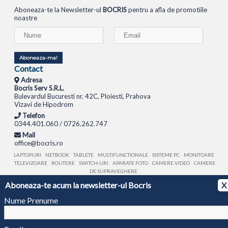
Aboneaza-te la Newsletter-ul
BOCRIS
pentru a afla de promotiile
noastre
Aboneaza-ma!
Contact
Adresa
Bocris Serv S.R.L.
Bulevardul Bucuresti nr. 42C, Ploiesti, Prahova
Vizavi de Hipodrom
Telefon
0344.401.060 / 0726.262.747
Mail
office@bocris.ro
LAPTOPURI
NETBOOK
TABLETE
MULTIFUNCTIONALE
SISTEME PC
MONITOARE
TELEVIZOARE
ROUTERE
SWITCH-URI
APARATE FOTO
CAMERE VIDEO
CAMERE
DE SUPRAVEGHERE
Aboneaza-te acum la newsletter-ul Bocris
X
© 1994 - 2026 BOCRIS SERV S.R.L. | CUI: RO6260085, REG. COM.: J29/2413/1994
ANPC
Nume Prenume