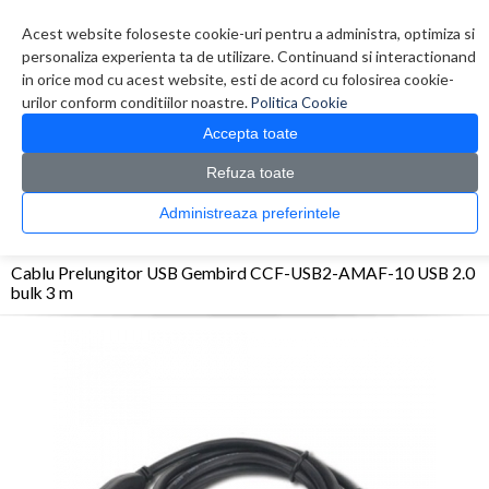
Contul meu
Creare cont
Wish List (0)
Contact
Acest website foloseste cookie-uri pentru a administra, optimiza si
personaliza experienta ta de utilizare. Continuand si interactionand
in orice mod cu acest website, esti de acord cu folosirea cookie-
urilor conform conditiilor noastre.
Politica Cookie
Accepta toate
Refuza toate
CATALOG PRODUSE
0 produs(e)
Administreaza preferintele
>
>
>
Prima Pagina
Periferice
Adaptoare/Conectica
Cablu Prelungitor USB Gembird
CCF-USB2-AMAF-10 USB 2.0 bulk 3 m
Cablu Prelungitor USB Gembird CCF-USB2-AMAF-10 USB 2.0
bulk 3 m