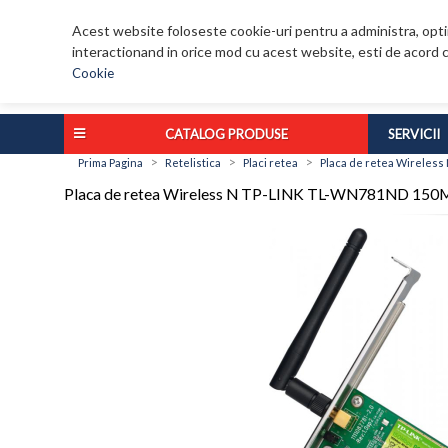
Acest website foloseste cookie-uri pentru a administra, optim
interactionand in orice mod cu acest website, esti de acord c
Cookie
CATALOG PRODUSE
SERVICII
>
>
>
Prima Pagina
Retelistica
Placi retea
Placa de retea Wireless
Placa de retea Wireless N TP-LINK TL-WN781ND 150M