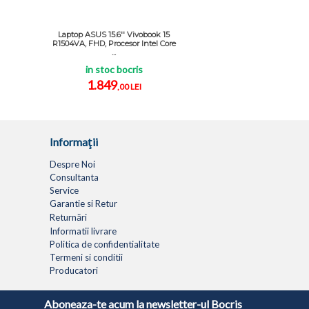
Laptop ASUS 15.6'' Vivobook 15
R1504VA, FHD, Procesor Intel Core
...
in stoc bocris
1.849
,00 LEI
Informaţii
Despre Noi
Consultanta
Service
Garantie si Retur
Returnări
Informatii livrare
Politica de confidentialitate
Termeni si conditii
Producatori
LAPTOPURI
NETBOOK
TABLETE
MULTIFUNC
Aboneaza-te acum la newsletter-ul Bocris