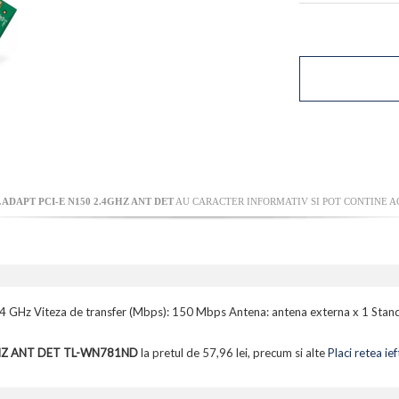
 ADAPT PCI-E N150 2.4GHZ ANT DET
AU CARACTER INFORMATIV SI POT CONTINE AC
: 2.4 GHz Viteza de transfer (Mbps): 150 Mbps Antena: antena externa x 1 Stan
GHZ ANT DET TL-WN781ND
la pretul de 57,96 lei, precum si alte
Placi retea ief