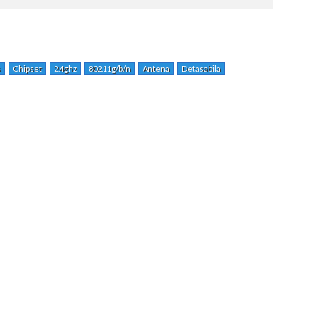
s
Chipset
2.4ghz
802.11g/b/n
Antena
Detasabila