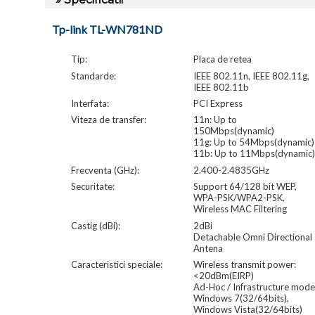
Tp-link TL-WN781ND
Tip:
Placa de retea
Standarde:
IEEE 802.11n, IEEE 802.11g,
IEEE 802.11b
Interfata:
PCI Express
Viteza de transfer:
11n: Up to
150Mbps(dynamic)
11g: Up to 54Mbps(dynamic)
11b: Up to 11Mbps(dynamic)
Frecventa (GHz):
2.400-2.4835GHz
Securitate:
Support 64/128 bit WEP,
WPA-PSK/WPA2-PSK,
Wireless MAC Filtering
Castig (dBi):
2dBi
Detachable Omni Directional
Antena
Caracteristici speciale:
Wireless transmit power:
<20dBm(EIRP)
Ad-Hoc / Infrastructure mode
Windows 7(32/64bits),
Windows Vista(32/64bits)