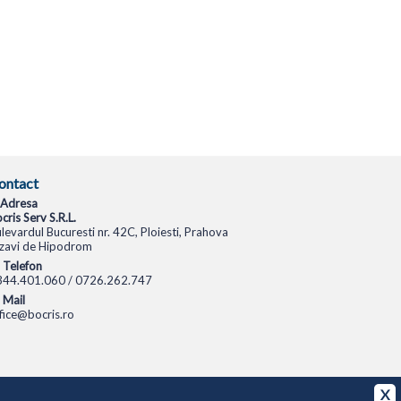
ontact
Adresa
cris Serv S.R.L.
levardul Bucuresti nr. 42C, Ploiesti, Prahova
zavi de Hipodrom
Telefon
344.401.060 / 0726.262.747
Mail
fice@bocris.ro
CAMERE VIDEO
CAMERE DE SUPRAVEGHERE
X