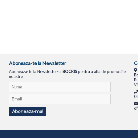
Aboneaza-te la Newsletter
C
Aboneaza-te la Newsletter-ul
BOCRIS
pentru a afla de promotiile
Bo
noastre
Bu
Vi
0
of
Aboneaza-ma!
TIONALE
SISTEME PC
MONITOARE
TELEVIZOARE
ROUTERE
SWITCH-URI
APARATE FOTO