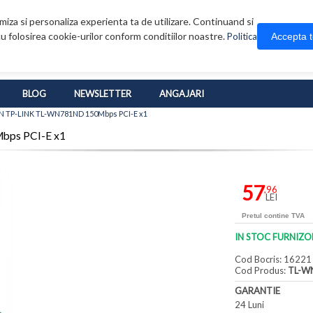
iza si personaliza experienta ta de utilizare. Continuand si
u folosirea cookie-urilor conform conditiilor noastre.
Accepta 
Politica
BLOG
NEWSLETTER
ANGAJARI
 N TP-LINK TL-WN781ND 150Mbps PCI-E x1
bps PCI-E x1
57
,96
LEI
Pretul contine TVA
IN STOC FURNIZO
Cod Bocris: 16221
Cod Produs:
TL-W
GARANTIE
24 Luni