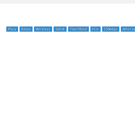
Placa
Retea
Wireless
Tplink
Tlwn781nd
Pcie
150mbps
Athero