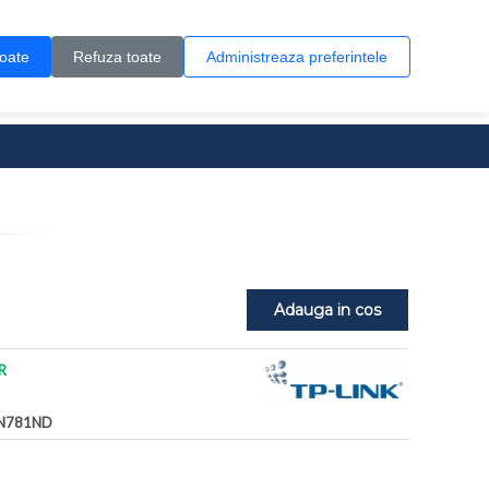
Contul meu
Creare cont
Wish List (0)
Contact
toate
Refuza toate
Administreaza preferintele
0 produs(e)
Adauga in cos
R
N781ND