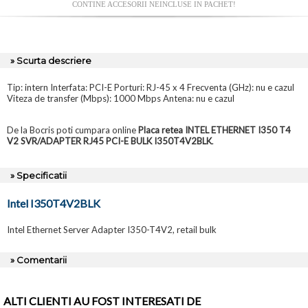
CONTINE ACCESORII NEINCLUSE IN PACHET!
» Scurta descriere
Tip: intern Interfata: PCI-E Porturi: RJ-45 x 4 Frecventa (GHz): nu e cazul
Viteza de transfer (Mbps): 1000 Mbps Antena: nu e cazul
De la Bocris poti cumpara online
Placa retea INTEL ETHERNET I350 T4
V2 SVR/ADAPTER RJ45 PCI-E BULK I350T4V2BLK
.
» Specificatii
Intel I350T4V2BLK
Intel Ethernet Server Adapter I350-T4V2, retail bulk
» Comentarii
ALTI CLIENTI AU FOST INTERESATI DE