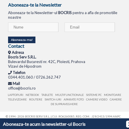
Aboneaza-te la Newsletter
Aboneaza-te la Newsletter-ul
BOCRIS
pentru a afla de promotiile
noastre
Aboneaza-ma!
Contact
Adresa
Bocris Serv S.R.L.
Bulevardul Bucuresti nr. 42C, Ploiesti, Prahova
Vizavi de Hipodrom
Telefon
0344.401.060 / 0726.262.747
Mail
office@bocris.ro
LAPTOPURI
NETBOOK
TABLETE
MULTIFUNCTIONALE
SISTEME PC
MONITOARE
TELEVIZOARE
ROUTERE
SWITCH-URI
APARATE FOTO
CAMERE VIDEO
CAMERE
DE SUPRAVEGHERE
© 1994 - 2026 BOCRIS SERV S.R.L. | CUI: RO6260085, REG. COM.: J29/2413/1994
ANPC
Aboneaza-te acum la newsletter-ul Bocris