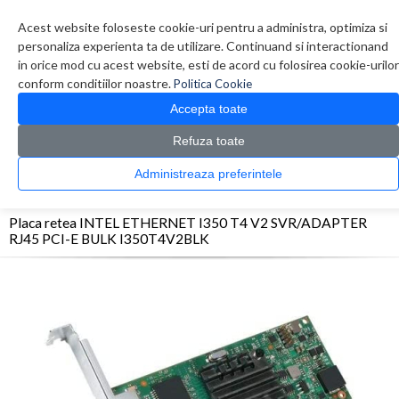
Contul meu
Creare cont
Wish List (0)
Contact
Acest website foloseste cookie-uri pentru a administra, optimiza si
personaliza experienta ta de utilizare. Continuand si interactionand
in orice mod cu acest website, esti de acord cu folosirea cookie-urilor
conform conditiilor noastre.
Politica Cookie
Accepta toate
Refuza toate
CATALOG PRODUSE
0 produs(e)
Administreaza preferintele
>
>
>
Prima Pagina
Retelistica
Placi retea
Placa retea INTEL ETHERNET I350 T4 V2
SVR/ADAPTER RJ45 PCI-E BULK I350T4V2BLK
Placa retea INTEL ETHERNET I350 T4 V2 SVR/ADAPTER
RJ45 PCI-E BULK I350T4V2BLK