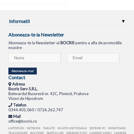
Informatii
Aboneaza-te la Newsletter
Aboneaza-te la Newsletter-ul
BOCRIS
pentru a afla de promotiile
noastre
Aboneaza-ma!
Contact
Adresa
Bocris Serv S.R.L.
Bulevardul Bucuresti nr. 42C, Ploiesti, Prahova
Vizavi de Hipodrom
Telefon
0344.401.060 / 0726.262.747
Mail
office@bocris.ro
LAPTOPURI
NETBOOK
TABLETE
MULTIFUNCTIONALE
SISTEME PC
MONITOARE
TELEVIZOARE
ROUTERE
SWITCH-URI
APARATE FOTO
CAMERE VIDEO
CAMERE