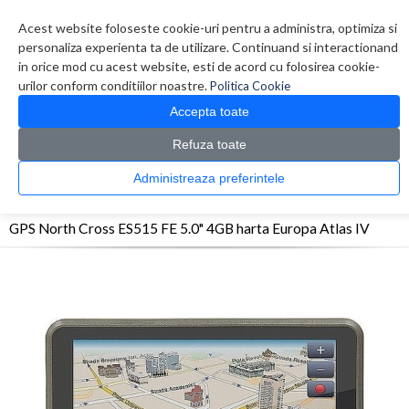
Contul meu
Creare cont
Wish List (0)
Contact
Acest website foloseste cookie-uri pentru a administra, optimiza si
personaliza experienta ta de utilizare. Continuand si interactionand
in orice mod cu acest website, esti de acord cu folosirea cookie-
urilor conform conditiilor noastre.
Politica Cookie
Accepta toate
Refuza toate
CATALOG PRODUSE
0 produs(e)
Administreaza preferintele
>
>
>
Prima Pagina
Auto
GPS
GPS North Cross ES515 FE 5.0" 4GB harta Europa Atlas
IV
GPS North Cross ES515 FE 5.0" 4GB harta Europa Atlas IV