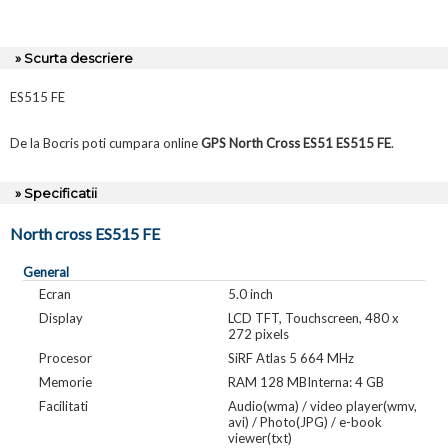
» Scurta descriere
ES515 FE
De la Bocris poti cumpara online
GPS North Cross ES51 ES515 FE
.
» Specificatii
North cross ES515 FE
General
Ecran
5.0 inch
Display
LCD TFT, Touchscreen, 480 x
272 pixels
Procesor
SiRF Atlas 5 664 MHz
Memorie
RAM 128 MBInterna: 4 GB
Facilitati
Audio(wma) / video player(wmv,
avi) / Photo(JPG) / e-book
viewer(txt)