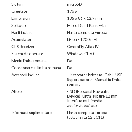
Sloturi
microSD
Greutate
196 g
Dimensiuni
135 x 86 x 12.9 mm
Software
Mireo Don't Panic v4.5
Harti incluse
Harta completa Europa
Acumulator
Li-Ion - 1200 mAh
GPS Receiver
Centrality Atlas IV
Sistem de operare
Windows CE 6.0
Meniu limba romana
Da
Coordonare in limba romana
Da
Accesorii incluse
- Incarcator bricheta- Cablu USB-
Suport parbriz- Manual in limba
romana
Altele
- ND (Personal Navigation
Device)- Ultra-subtire 12 mm-
Interfata multimedia
audio/video/foto
Informatii suplimentare
Harta completa Europa
(actualizata 12.2011)