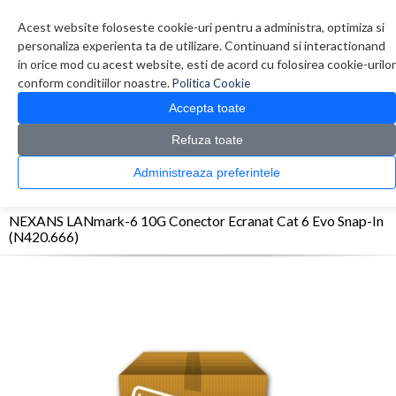
Contul meu
Creare cont
Wish List (0)
Contact
Acest website foloseste cookie-uri pentru a administra, optimiza si
personaliza experienta ta de utilizare. Continuand si interactionand
in orice mod cu acest website, esti de acord cu folosirea cookie-urilor
conform conditiilor noastre.
Politica Cookie
Accepta toate
Refuza toate
CATALOG PRODUSE
0 produs(e)
Administreaza preferintele
>
>
>
Prima Pagina
Retelistica
Mufe si prize
NEXANS LANmark-6 10G Conector
Ecranat Cat 6 Evo Snap-In (N420.666)
NEXANS LANmark-6 10G Conector Ecranat Cat 6 Evo Snap-In
(N420.666)