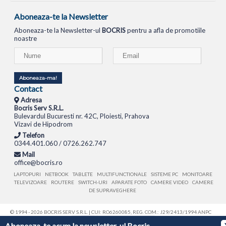
Aboneaza-te la Newsletter
Aboneaza-te la Newsletter-ul
BOCRIS
pentru a afla de promotiile
noastre
Aboneaza-ma!
Contact
Adresa
Bocris Serv S.R.L.
Bulevardul Bucuresti nr. 42C, Ploiesti, Prahova
Vizavi de Hipodrom
Telefon
0344.401.060 / 0726.262.747
Mail
office@bocris.ro
LAPTOPURI
NETBOOK
TABLETE
MULTIFUNCTIONALE
SISTEME PC
MONITOARE
TELEVIZOARE
ROUTERE
SWITCH-URI
APARATE FOTO
CAMERE VIDEO
CAMERE
DE SUPRAVEGHERE
© 1994 - 2026 BOCRIS SERV S.R.L. | CUI: RO6260085, REG. COM.: J29/2413/1994
ANPC
Aboneaza-te acum la newsletter-ul Bocris