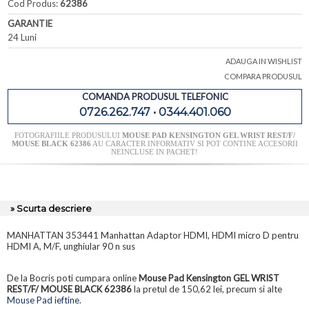
Cod Produs:
62386
GARANTIE
24 Luni
ADAUGA IN WISHLIST
COMPARA PRODUSUL
COMANDA PRODUSUL TELEFONIC
0726.262.747 • 0344.401.060
FOTOGRAFIILE PRODUSULUI
MOUSE PAD KENSINGTON GEL WRIST REST/F/
MOUSE BLACK 62386
AU CARACTER INFORMATIV SI POT CONTINE ACCESORII
NEINCLUSE IN PACHET!
» Scurta descriere
MANHATTAN 353441 Manhattan Adaptor HDMI, HDMI micro D pentru
HDMI A, M/F, unghiular 90 n sus
De la Bocris poti cumpara online
Mouse Pad Kensington GEL WRIST
REST/F/ MOUSE BLACK 62386
la pretul de 150,62 lei, precum si alte
Mouse Pad ieftine
.