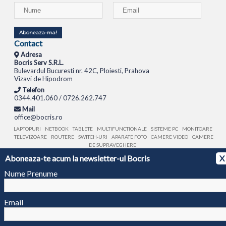
Aboneaza-ma!
Contact
Adresa
Bocris Serv S.R.L.
Bulevardul Bucuresti nr. 42C, Ploiesti, Prahova
Vizavi de Hipodrom
Telefon
0344.401.060 / 0726.262.747
Mail
office@bocris.ro
LAPTOPURI
NETBOOK
TABLETE
MULTIFUNCTIONALE
SISTEME PC
MONITOARE
TELEVIZOARE
ROUTERE
SWITCH-URI
APARATE FOTO
CAMERE VIDEO
CAMERE
DE SUPRAVEGHERE
Aboneaza-te acum la newsletter-ul Bocris
X
© 1994 - 2026 BOCRIS SERV S.R.L. | CUI: RO6260085, REG. COM.: J29/2413/1994
ANPC
Nume Prenume
Email