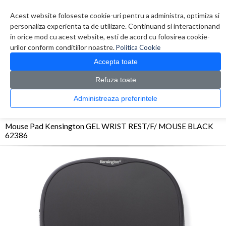
Contul meu
Creare cont
Wish List (0)
Contact
Acest website foloseste cookie-uri pentru a administra, optimiza si
personaliza experienta ta de utilizare. Continuand si interactionand
in orice mod cu acest website, esti de acord cu folosirea cookie-
urilor conform conditiilor noastre.
Politica Cookie
Accepta toate
Refuza toate
CATALOG PRODUSE
0 produs(e)
Administreaza preferintele
>
>
>
Prima Pagina
Periferice
Mouse Pad
Mouse Pad Kensington GEL WRIST REST/F/
MOUSE BLACK 62386
Mouse Pad Kensington GEL WRIST REST/F/ MOUSE BLACK
62386