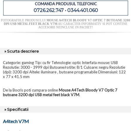
COMANDA PRODUSUL TELEFONIC
0726.262.747 • 0344.401.060
FOTOGRAFIILE PRODUSULUI
MOUSE A4TECH BLOODY V7 OPTIC 7 BUTOANE 3200
DPI USB METAL FEET BLACK V7M
AU CARACTER INFORMATIV SI POT CONTINE
ACCESORII NEINCLUSE IN PACHET!
» Scurta descriere
Categorie: gaming Tip: cu fir Tehnologie: optic Interfata mouse: USB
Rezolutie: 3000 - 3999 dpi Butoane/rotite: 8/1 Culoare: negru Rezolutie
(dpi): 3200 dpi Altele: iluminare , butoane programabile Dimensiuni: 122
x 77 x 41.5 mm
De la Bocris poti cumpara online
Mouse A4Tech Bloody V7 Optic 7
butoane 3200 dpi USB metal feet black V7M
.
» Specificatii
A4tech V7M