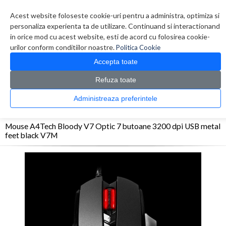
Contul meu
Creare cont
Wish List (0)
Contact
Acest website foloseste cookie-uri pentru a administra, optimiza si
personaliza experienta ta de utilizare. Continuand si interactionand
in orice mod cu acest website, esti de acord cu folosirea cookie-
urilor conform conditiilor noastre.
Politica Cookie
Accepta toate
Refuza toate
CATALOG PRODUSE
0 produs(e)
Administreaza preferintele
>
>
>
Prima Pagina
Periferice
Mouse
Mouse A4Tech Bloody V7 Optic 7 butoane 3200
dpi USB metal feet black V7M
Mouse A4Tech Bloody V7 Optic 7 butoane 3200 dpi USB metal
feet black V7M