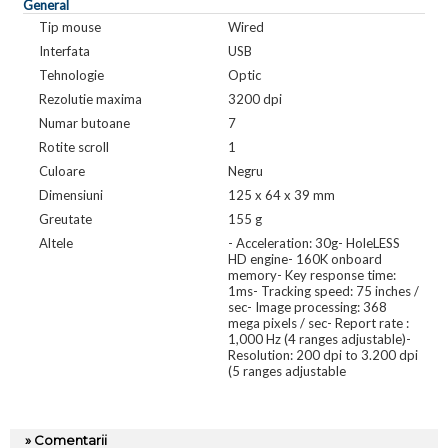
General
Tip mouse
Wired
Interfata
USB
Tehnologie
Optic
Rezolutie maxima
3200 dpi
Numar butoane
7
Rotite scroll
1
Culoare
Negru
Dimensiuni
125 x 64 x 39 mm
Greutate
155 g
Altele
- Acceleration: 30g- HoleLESS
HD engine- 160K onboard
memory- Key response time:
1ms- Tracking speed: 75 inches /
sec- Image processing: 368
mega pixels / sec- Report rate :
1,000 Hz (4 ranges adjustable)-
Resolution: 200 dpi to 3.200 dpi
(5 ranges adjustable
» Comentarii