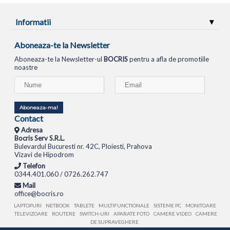
Informatii
Aboneaza-te la Newsletter
Aboneaza-te la Newsletter-ul
BOCRIS
pentru a afla de promotiile
noastre
Aboneaza-ma!
Contact
Adresa
Bocris Serv S.R.L.
Bulevardul Bucuresti nr. 42C, Ploiesti, Prahova
Vizavi de Hipodrom
Telefon
0344.401.060 / 0726.262.747
Mail
office@bocris.ro
LAPTOPURI
NETBOOK
TABLETE
MULTIFUNCTIONALE
SISTEME PC
MONITOARE
TELEVIZOARE
ROUTERE
SWITCH-URI
APARATE FOTO
CAMERE VIDEO
CAMERE
DE SUPRAVEGHERE