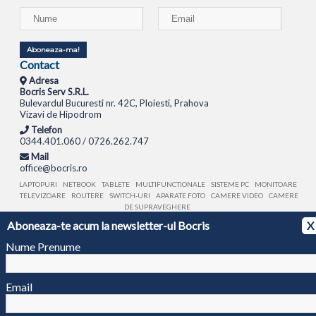
Aboneaza-ma!
Contact
Adresa
Bocris Serv S.R.L.
Bulevardul Bucuresti nr. 42C, Ploiesti, Prahova
Vizavi de Hipodrom
Telefon
0344.401.060 / 0726.262.747
Mail
office@bocris.ro
LAPTOPURI
NETBOOK
TABLETE
MULTIFUNCTIONALE
SISTEME PC
MONITOARE
TELEVIZOARE
ROUTERE
SWITCH-URI
APARATE FOTO
CAMERE VIDEO
CAMERE
DE SUPRAVEGHERE
Aboneaza-te acum la newsletter-ul Bocris
X
© 1994 - 2026 BOCRIS SERV S.R.L. | CUI: RO6260085, REG. COM.: J29/2413/1994
ANPC
Nume Prenume
Email