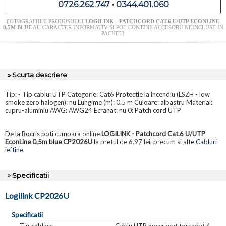
0726.262.747 • 0344.401.060
FOTOGRAFIILE PRODUSULUI
LOGILINK - PATCHCORD CAT.6 U/UTP ECONLINE
0,5M BLUE
AU CARACTER INFORMATIV SI POT CONTINE ACCESORII NEINCLUSE IN
PACHET!
» Scurta descriere
Tip: - Tip cablu: UTP Categorie: Cat6 Protectie la incendiu (LSZH - low
smoke zero halogen): nu Lungime (m): 0.5 m Culoare: albastru Material:
cupru-aluminiu AWG: AWG24 Ecranat: nu 0: Patch cord UTP
De la Bocris poti cumpara online
LOGILINK - Patchcord Cat.6 U/UTP
EconLine 0,5m blue CP2026U
la pretul de 6,97 lei, precum si alte
Cabluri
ieftine
.
» Specificatii
Logilink CP2026U
Specificatii
Tip cablare
Cablu UTP neecranat torsadat 4