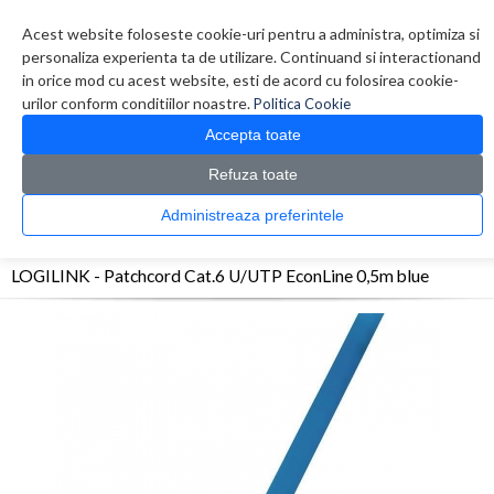
Contul meu
Creare cont
Wish List (0)
Contact
Acest website foloseste cookie-uri pentru a administra, optimiza si
personaliza experienta ta de utilizare. Continuand si interactionand
in orice mod cu acest website, esti de acord cu folosirea cookie-
urilor conform conditiilor noastre.
Politica Cookie
Accepta toate
Refuza toate
CATALOG PRODUSE
0 produs(e)
Administreaza preferintele
>
>
>
Prima Pagina
Retelistica
Cabluri
LOGILINK - Patchcord Cat.6 U/UTP EconLine
0,5m blue
LOGILINK - Patchcord Cat.6 U/UTP EconLine 0,5m blue