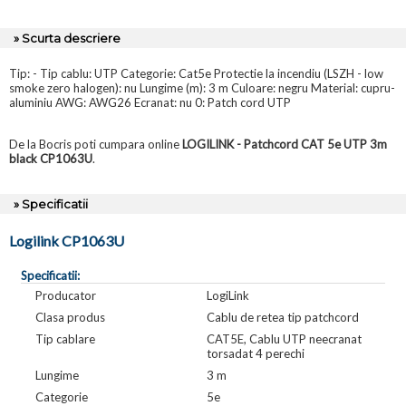
» Scurta descriere
Tip: - Tip cablu: UTP Categorie: Cat5e Protectie la incendiu (LSZH - low
smoke zero halogen): nu Lungime (m): 3 m Culoare: negru Material: cupru-
aluminiu AWG: AWG26 Ecranat: nu 0: Patch cord UTP
De la Bocris poti cumpara online
LOGILINK - Patchcord CAT 5e UTP 3m
black CP1063U
.
» Specificatii
Logilink CP1063U
Specificatii:
Producator
LogiLink
Clasa produs
Cablu de retea tip patchcord
Tip cablare
CAT5E, Cablu UTP neecranat
torsadat 4 perechi
Lungime
3 m
Categorie
5e