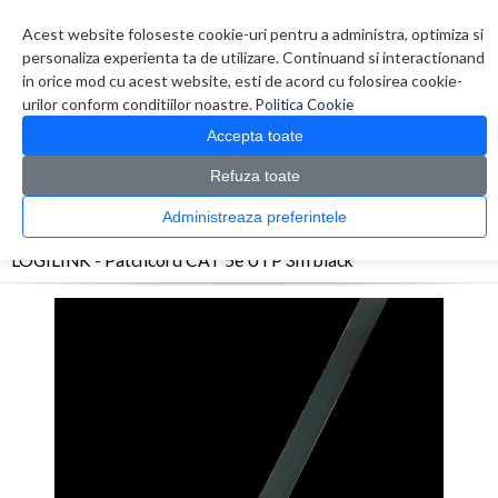
Contul meu
Creare cont
Wish List (0)
Contact
Acest website foloseste cookie-uri pentru a administra, optimiza si
personaliza experienta ta de utilizare. Continuand si interactionand
in orice mod cu acest website, esti de acord cu folosirea cookie-
urilor conform conditiilor noastre.
Politica Cookie
Accepta toate
Refuza toate
CATALOG PRODUSE
0 produs(e)
Administreaza preferintele
>
>
>
Prima Pagina
Retelistica
Cabluri
LOGILINK - Patchcord CAT 5e UTP 3m black
LOGILINK - Patchcord CAT 5e UTP 3m black