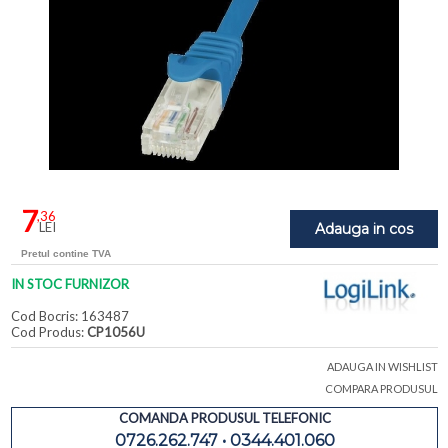
7
,36
LEI
Adauga in cos
Pretul contine TVA
IN STOC FURNIZOR
Cod Bocris: 163487
Cod Produs:
CP1056U
ADAUGA IN WISHLIST
COMPARA PRODUSUL
COMANDA PRODUSUL TELEFONIC
0726.262.747 • 0344.401.060