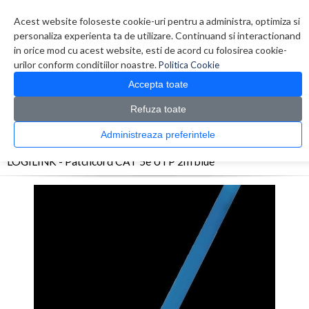
Contul meu
Creare cont
Wish List (0)
Contact
Acest website foloseste cookie-uri pentru a administra, optimiza si
personaliza experienta ta de utilizare. Continuand si interactionand
in orice mod cu acest website, esti de acord cu folosirea cookie-
urilor conform conditiilor noastre.
Politica Cookie
Accepta toate
Refuza toate
CATALOG PRODUSE
0 produs(e)
Administreaza preferintele
>
>
>
Prima Pagina
Retelistica
Cabluri
LOGILINK - Patchcord CAT 5e UTP 2m blue
LOGILINK - Patchcord CAT 5e UTP 2m blue