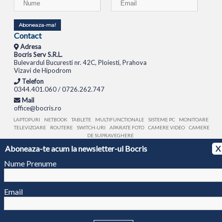
Aboneaza-ma!
Contact
Adresa
Bocris Serv S.R.L.
Bulevardul Bucuresti nr. 42C, Ploiesti, Prahova
Vizavi de Hipodrom
Telefon
0344.401.060 / 0726.262.747
Mail
office@bocris.ro
LAPTOPURI
NETBOOK
TABLETE
MULTIFUNCTIONALE
SISTEME PC
MONITOARE
TELEVIZOARE
ROUTERE
SWITCH-URI
APARATE FOTO
CAMERE VIDEO
CAMERE
DE SUPRAVEGHERE
Aboneaza-te acum la newsletter-ul Bocris
X
© 1994 - 2026 BOCRIS SERV S.R.L. | CUI: RO6260085, REG. COM.: J29/2413/1994
ANPC
Nume Prenume
Email