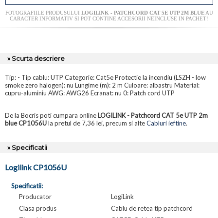
FOTOGRAFIILE PRODUSULUI
LOGILINK - PATCHCORD CAT 5E UTP 2M BLUE
AU
CARACTER INFORMATIV SI POT CONTINE ACCESORII NEINCLUSE IN PACHET!
» Scurta descriere
Tip: - Tip cablu: UTP Categorie: Cat5e Protectie la incendiu (LSZH - low
smoke zero halogen): nu Lungime (m): 2 m Culoare: albastru Material:
cupru-aluminiu AWG: AWG26 Ecranat: nu 0: Patch cord UTP
De la Bocris poti cumpara online
LOGILINK - Patchcord CAT 5e UTP 2m
blue CP1056U
la pretul de 7,36 lei, precum si alte
Cabluri ieftine
.
» Specificatii
Logilink CP1056U
Specificatii:
Producator
LogiLink
Clasa produs
Cablu de retea tip patchcord