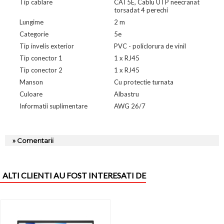
Tip cablare
CAT5E, Cablu UTP neecranat
torsadat 4 perechi
Lungime
2 m
Categorie
5e
Tip invelis exterior
PVC - policlorura de vinil
Tip conector 1
1 x RJ45
Tip conector 2
1 x RJ45
Manson
Cu protectie turnata
Culoare
Albastru
Informatii suplimentare
AWG 26/7
» Comentarii
ALTI CLIENTI AU FOST INTERESATI DE