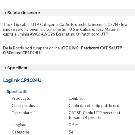
» Scurta descriere
Tip: - Tip cablu: UTP Categorie: Cat5e Protectie la incendiu (LSZH - low
smoke zero halogen): nu Lungime (m): 0.5 m Culoare: rosu Material:
cupru-aluminiu AWG: AWG26 Ecranat: nu 0: Patch cord UTP
De la Bocris poti cumpara online
LOGILINK - Patchcord CAT 5e UTP
0,50m red CP1024U
.
» Specificatii
Logilink CP1024U
Specificatii:
Producator
LogiLink
Clasa produs
Cablu de retea tip patchcord
Tip cablare
CAT5E, Cablu UTP neecranat
torsadat 4 perechi
Lungime
0.5 m
Categorie
5e