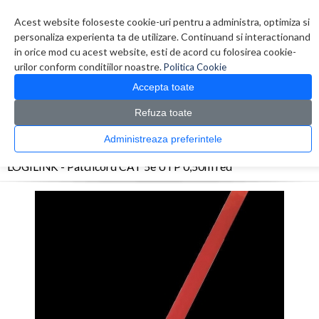
Contul meu
Creare cont
Wish List (0)
Contact
Acest website foloseste cookie-uri pentru a administra, optimiza si
personaliza experienta ta de utilizare. Continuand si interactionand
in orice mod cu acest website, esti de acord cu folosirea cookie-
urilor conform conditiilor noastre.
Politica Cookie
Accepta toate
Refuza toate
CATALOG PRODUSE
0 produs(e)
Administreaza preferintele
>
>
>
Prima Pagina
Retelistica
Cabluri
LOGILINK - Patchcord CAT 5e UTP 0,50m red
LOGILINK - Patchcord CAT 5e UTP 0,50m red