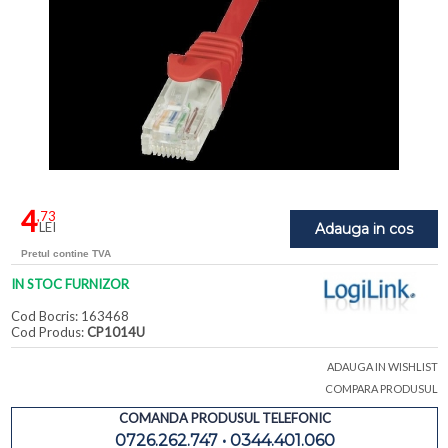
4
,73
LEI
Adauga in cos
Pretul contine TVA
IN STOC FURNIZOR
Cod Bocris: 163468
Cod Produs:
CP1014U
ADAUGA IN WISHLIST
COMPARA PRODUSUL
COMANDA PRODUSUL TELEFONIC
0726.262.747 • 0344.401.060