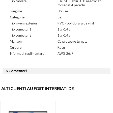
Tip cablare
CAT5E, Cablu UTP neecranat
torsadat 4 perechi
Lungime
0.25 m
Categorie
5e
Tip invelis exterior
PVC - policlorura de vinil
Tip conector 1
1 x RJ45
Tip conector 2
1 x RJ45
Manson
Cu protectie turnata
Culoare
Rosu
Informatii suplimentare
AWG 26/7
» Comentarii
ALTI CLIENTI AU FOST INTERESATI DE