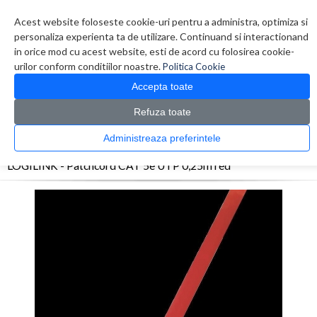
Contul meu
Creare cont
Wish List (0)
Contact
Acest website foloseste cookie-uri pentru a administra, optimiza si
personaliza experienta ta de utilizare. Continuand si interactionand
in orice mod cu acest website, esti de acord cu folosirea cookie-
urilor conform conditiilor noastre.
Politica Cookie
Accepta toate
Refuza toate
CATALOG PRODUSE
0 produs(e)
Administreaza preferintele
>
>
>
Prima Pagina
Retelistica
Cabluri
LOGILINK - Patchcord CAT 5e UTP 0,25m red
LOGILINK - Patchcord CAT 5e UTP 0,25m red