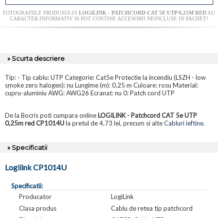
FOTOGRAFIILE PRODUSULUI
LOGILINK - PATCHCORD CAT 5E UTP 0,25M RED
AU
CARACTER INFORMATIV SI POT CONTINE ACCESORII NEINCLUSE IN PACHET!
» Scurta descriere
Tip: - Tip cablu: UTP Categorie: Cat5e Protectie la incendiu (LSZH - low
smoke zero halogen): nu Lungime (m): 0.25 m Culoare: rosu Material:
cupru-aluminiu AWG: AWG26 Ecranat: nu 0: Patch cord UTP
De la Bocris poti cumpara online
LOGILINK - Patchcord CAT 5e UTP
0,25m red CP1014U
la pretul de 4,73 lei, precum si alte
Cabluri ieftine
.
» Specificatii
Logilink CP1014U
Specificatii:
Producator
LogiLink
Clasa produs
Cablu de retea tip patchcord