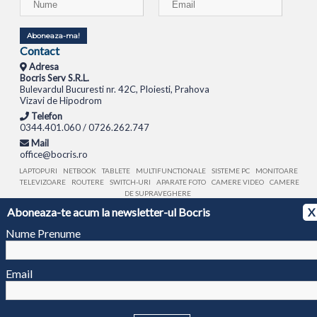
Aboneaza-ma!
Contact
Adresa
Bocris Serv S.R.L.
Bulevardul Bucuresti nr. 42C, Ploiesti, Prahova
Vizavi de Hipodrom
Telefon
0344.401.060 / 0726.262.747
Mail
office@bocris.ro
LAPTOPURI
NETBOOK
TABLETE
MULTIFUNCTIONALE
SISTEME PC
MONITOARE
TELEVIZOARE
ROUTERE
SWITCH-URI
APARATE FOTO
CAMERE VIDEO
CAMERE
DE SUPRAVEGHERE
Aboneaza-te acum la newsletter-ul Bocris
X
© 1994 - 2026 BOCRIS SERV S.R.L. | CUI: RO6260085, REG. COM.: J29/2413/1994
ANPC
Nume Prenume
Email