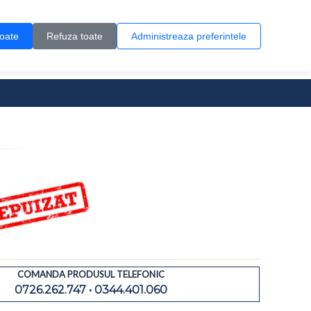
Contul meu
Creare cont
Wish List (0)
Contact
toate
Refuza toate
Administreaza preferintele
0 produs(e)
COMANDA PRODUSUL TELEFONIC
0726.262.747 • 0344.401.060