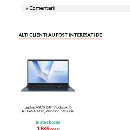
» Comentarii
ALTI CLIENTI AU FOST INTERESATI DE
Laptop ASUS 15.6'' Vivobook 15
R1504VA, FHD, Procesor Intel Core
...
in stoc bocris
1.849
,00 LEI