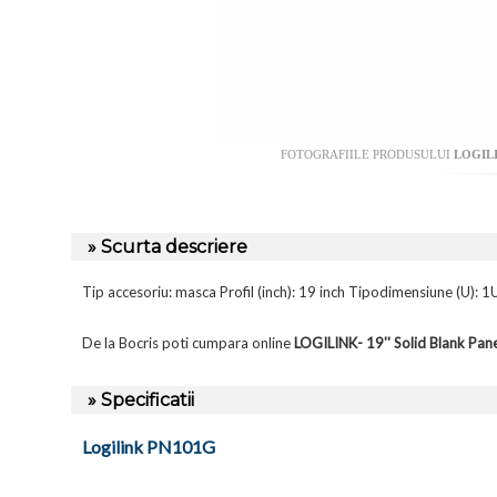
FOTOGRAFIILE PRODUSULUI
LOGILI
» Scurta descriere
Tip accesoriu: masca Profil (inch): 19 inch Tipodimensiune (U): 1U
De la Bocris poti cumpara online
LOGILINK- 19'' Solid Blank Pa
» Specificatii
Logilink PN101G