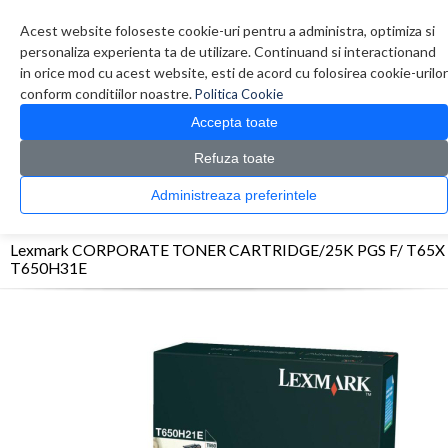
Contul meu
Creare cont
Wish List (0)
Contact
Acest website foloseste cookie-uri pentru a administra, optimiza si
personaliza experienta ta de utilizare. Continuand si interactionand
in orice mod cu acest website, esti de acord cu folosirea cookie-urilor
conform conditiilor noastre.
Politica Cookie
Accepta toate
Refuza toate
CATALOG PRODUSE
0 produs(e)
Administreaza preferintele
>
>
>
Prima Pagina
Consumabile originale
Toner
Lexmark CORPORATE TONER
CARTRIDGE/25K PGS F/ T65X T650H31E
Lexmark CORPORATE TONER CARTRIDGE/25K PGS F/ T65X
T650H31E