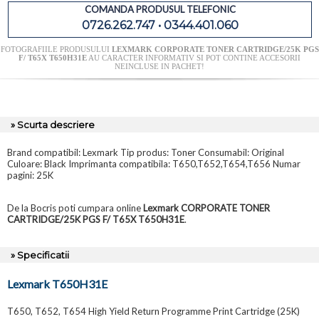
COMANDA PRODUSUL TELEFONIC
0726.262.747 • 0344.401.060
FOTOGRAFIILE PRODUSULUI
LEXMARK CORPORATE TONER CARTRIDGE/25K PGS
F/ T65X T650H31E
AU CARACTER INFORMATIV SI POT CONTINE ACCESORII
NEINCLUSE IN PACHET!
» Scurta descriere
Brand compatibil: Lexmark Tip produs: Toner Consumabil: Original
Culoare: Black Imprimanta compatibila: T650,T652,T654,T656 Numar
pagini: 25K
De la Bocris poti cumpara online
Lexmark CORPORATE TONER
CARTRIDGE/25K PGS F/ T65X T650H31E
.
» Specificatii
Lexmark T650H31E
T650, T652, T654 High Yield Return Programme Print Cartridge (25K)