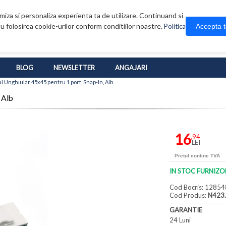
iza si personaliza experienta ta de utilizare. Continuand si
u folosirea cookie-urilor conform conditiilor noastre.
Accepta 
Politica
BLOG
NEWSLETTER
ANGAJARI
Unghiular 45x45 pentru 1 port, Snap-In, Alb
 Alb
16
,94
LEI
Pretul contine TVA
IN STOC FURNIZO
Cod Bocris: 12854
Cod Produs:
N423
GARANTIE
24 Luni