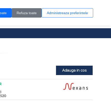
Contul meu
Creare cont
Wish List (0)
Contact
toate
Refuza toate
Administreaza preferintele
0 produs(e)
Adauga in cos
R
8
.520