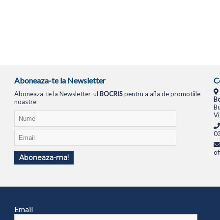
Aboneaza-te la Newsletter
C
Aboneaza-te la Newsletter-ul
BOCRIS
pentru a afla de promotiile
Bo
noastre
Bu
Vi
0
of
Aboneaza-ma!
TIONALE
SISTEME PC
MONITOARE
TELEVIZOARE
ROUTERE
SWITCH-URI
APARATE FOTO
Email
1994
ANPC