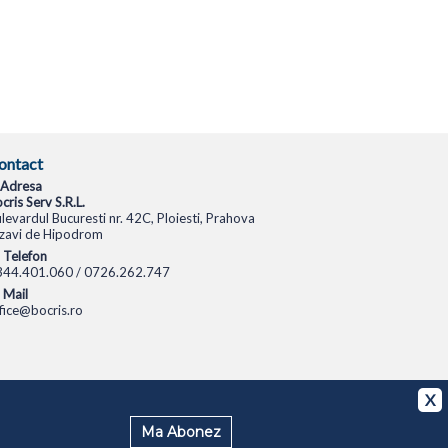
ontact
Adresa
cris Serv S.R.L.
levardul Bucuresti nr. 42C, Ploiesti, Prahova
zavi de Hipodrom
Telefon
344.401.060 / 0726.262.747
Mail
fice@bocris.ro
CAMERE VIDEO
CAMERE DE SUPRAVEGHERE
X
Ma Abonez