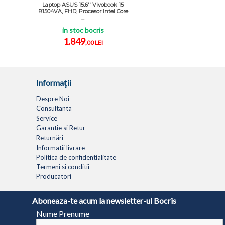
Laptop ASUS 15.6'' Vivobook 15
R1504VA, FHD, Procesor Intel Core
...
in stoc bocris
1.849
,00 LEI
Informaţii
Despre Noi
Consultanta
Service
Garantie si Retur
Returnări
Informatii livrare
Politica de confidentialitate
Termeni si conditii
Producatori
LAPTOPURI
NETBOOK
TABLETE
MULTIFUNC
Aboneaza-te acum la newsletter-ul Bocris
Nume Prenume
© 1994 - 2026 BOCRIS SERV S.R.L. | CUI: RO6260085, REG. COM.: J29/2413/