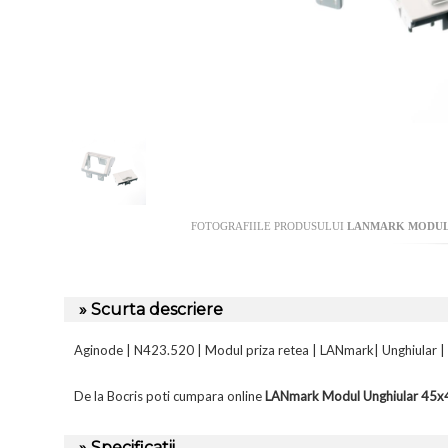
FOTOGRAFIILE PRODUSULUI
LANMARK MODUL U
» Scurta descriere
Aginode | N423.520 | Modul priza retea | LANmark| Unghiular | 
De la Bocris poti cumpara online
LANmark Modul Unghiular 45x4
» Specificatii