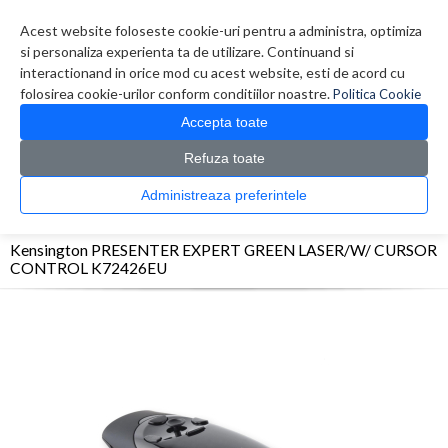
Contul meu
Creare cont
Wish List (0)
Contact
Acest website foloseste cookie-uri pentru a administra, optimiza
si personaliza experienta ta de utilizare. Continuand si
interactionand in orice mod cu acest website, esti de acord cu
folosirea cookie-urilor conform conditiilor noastre.
Politica Cookie
Accepta toate
Refuza toate
CATALOG PRODUSE
0 produs(e)
Administreaza preferintele
>
>
>
Prima Pagina
Multimedia
Accesorii videoproiectoare
Kensington PRESENTER
EXPERT GREEN LASER/W/ CURSOR CONTROL K72426EU
Kensington PRESENTER EXPERT GREEN LASER/W/ CURSOR
CONTROL K72426EU