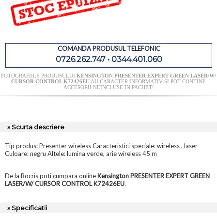
COMANDA PRODUSUL TELEFONIC
0726.262.747 • 0344.401.060
FOTOGRAFIILE PRODUSULUI
KENSINGTON PRESENTER EXPERT GREEN LASER/W/
CURSOR CONTROL K72426EU
AU CARACTER INFORMATIV SI POT CONTINE
ACCESORII NEINCLUSE IN PACHET!
» Scurta descriere
Tip produs: Presenter wireless Caracteristici speciale: wireless , laser
Culoare: negru Altele: lumina verde, arie wireless 45 m
De la Bocris poti cumpara online
Kensington PRESENTER EXPERT GREEN
LASER/W/ CURSOR CONTROL K72426EU
.
» Specificatii