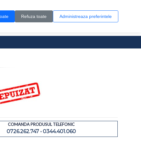
Contul meu
Creare cont
Wish List (0)
Contact
toate
Refuza toate
Administreaza preferintele
0 produs(e)
COMANDA PRODUSUL TELEFONIC
0726.262.747 • 0344.401.060