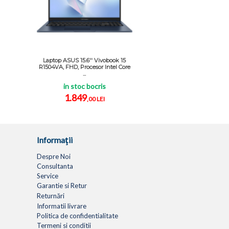
Laptop ASUS 15.6'' Vivobook 15
R1504VA, FHD, Procesor Intel Core
...
in stoc bocris
1.849
,00 LEI
Informaţii
Despre Noi
Consultanta
Service
Garantie si Retur
Returnări
Informatii livrare
Politica de confidentialitate
Termeni si conditii