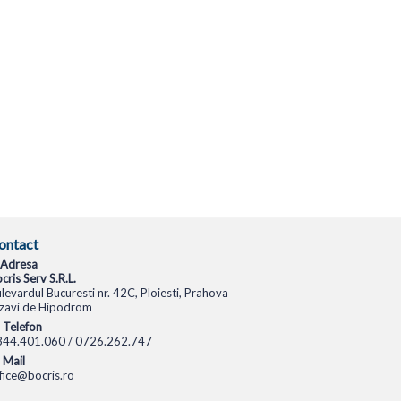
ontact
Adresa
cris Serv S.R.L.
levardul Bucuresti nr. 42C, Ploiesti, Prahova
zavi de Hipodrom
Telefon
344.401.060 / 0726.262.747
Mail
fice@bocris.ro