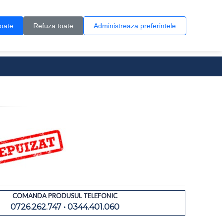
Contul meu
Creare cont
Wish List (0)
Contact
toate
Refuza toate
Administreaza preferintele
0 produs(e)
COMANDA PRODUSUL TELEFONIC
0726.262.747 • 0344.401.060