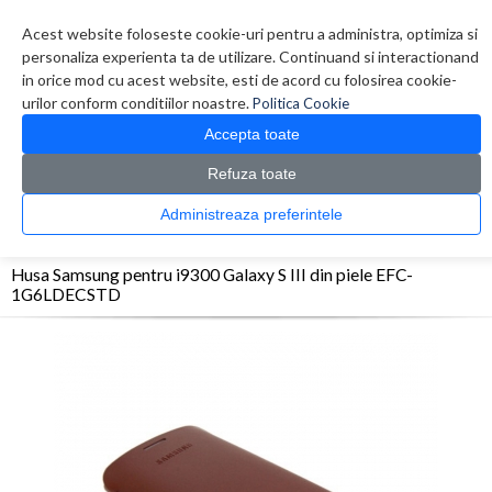
Contul meu
Creare cont
Wish List (0)
Contact
Acest website foloseste cookie-uri pentru a administra, optimiza si
personaliza experienta ta de utilizare. Continuand si interactionand
in orice mod cu acest website, esti de acord cu folosirea cookie-
urilor conform conditiilor noastre.
Politica Cookie
Accepta toate
Refuza toate
CATALOG PRODUSE
0 produs(e)
Administreaza preferintele
>
>
>
Prima Pagina
Telefoane
Accesorii telefoane
Husa Samsung pentru i9300 Galaxy
S III din piele EFC-1G6LDECSTD
Husa Samsung pentru i9300 Galaxy S III din piele EFC-
1G6LDECSTD