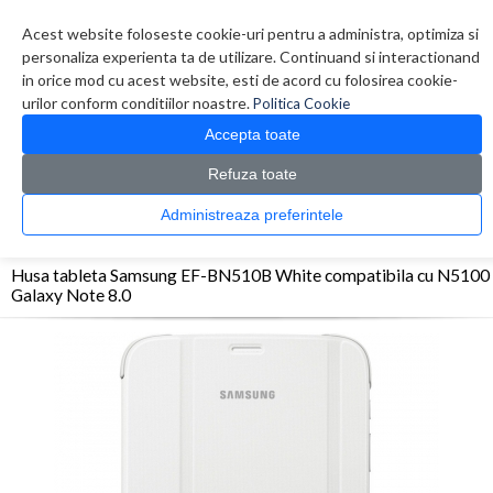
Contul meu
Creare cont
Wish List (0)
Contact
Acest website foloseste cookie-uri pentru a administra, optimiza si
personaliza experienta ta de utilizare. Continuand si interactionand
in orice mod cu acest website, esti de acord cu folosirea cookie-
urilor conform conditiilor noastre.
Politica Cookie
Accepta toate
Refuza toate
CATALOG PRODUSE
0 produs(e)
Administreaza preferintele
>
>
>
Prima Pagina
Accesorii Laptop & Tablete
Accesorii Tablete
Husa tableta
Samsung EF-BN510B White compatibila cu N5100 Galaxy Note 8.0
Husa tableta Samsung EF-BN510B White compatibila cu N5100
Galaxy Note 8.0