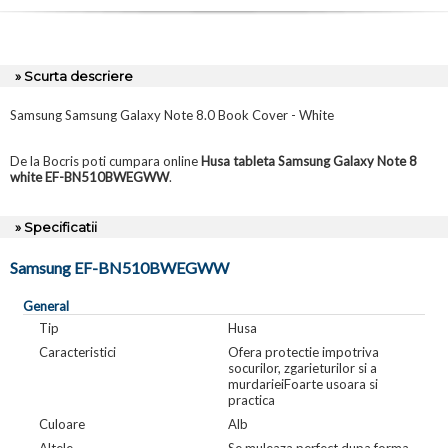
» Scurta descriere
Samsung Samsung Galaxy Note 8.0 Book Cover - White
De la Bocris poti cumpara online
Husa tableta Samsung Galaxy Note 8
white EF-BN510BWEGWW
.
» Specificatii
Samsung EF-BN510BWEGWW
General
Tip
Husa
Caracteristici
Ofera protectie impotriva
socurilor, zgarieturilor si a
murdarieiFoarte usoara si
practica
Culoare
Alb
Altele
Se muleaza perfect dupa forma