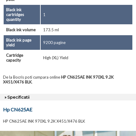
Black ink
cartridges
1
quantity
Black ink volume
173.5 ml
Black ink page
9200 pagine
yield
Cartridge
High (XL) Yield
capacity
De la Bocris poti cumpara online
HP CN625AE INK 970XL 9.2K
X451/X476 BLK
.
» Specificatii
Hp CN625AE
HP CN625AE INK 970XL 9.2K X451/X476 BLK