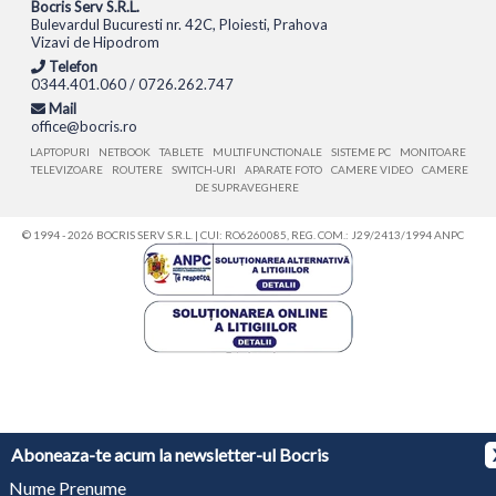
Bocris Serv S.R.L.
Bulevardul Bucuresti nr. 42C, Ploiesti, Prahova
Vizavi de Hipodrom
Telefon
0344.401.060 / 0726.262.747
Mail
office@bocris.ro
LAPTOPURI
NETBOOK
TABLETE
MULTIFUNCTIONALE
SISTEME PC
MONITOARE
TELEVIZOARE
ROUTERE
SWITCH-URI
APARATE FOTO
CAMERE VIDEO
CAMERE
DE SUPRAVEGHERE
© 1994 - 2026 BOCRIS SERV S.R.L. | CUI: RO6260085, REG. COM.: J29/2413/1994
ANPC
Aboneaza-te acum la newsletter-ul Bocris
Nume Prenume