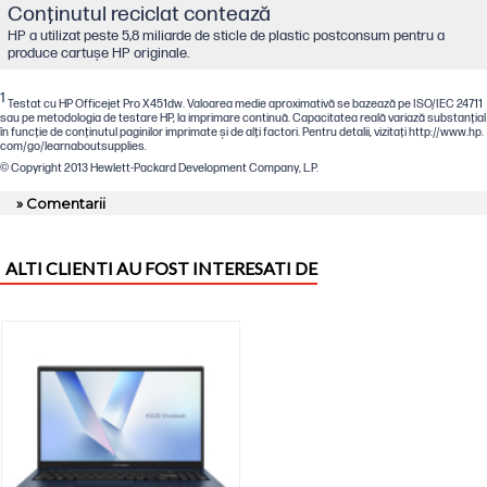
Conţinutul reciclat contează
HP a utilizat peste 5,8 miliarde de sticle de plastic postconsum pentru a
produce cartușe HP originale.
1
Testat cu HP Officejet Pro X451dw. Valoarea medie aproximativă se bazează pe ISO/IEC 24711
sau pe metodologia de testare HP, la imprimare continuă. Capacitatea reală variază substanţial
în funcţie de conţinutul paginilor imprimate şi de alţi factori. Pentru detalii, vizitaţi http://www.hp.
com/go/learnaboutsupplies.
© Copyright 2013 Hewlett-Packard Development Company, L.P.
» Comentarii
ALTI CLIENTI AU FOST INTERESATI DE