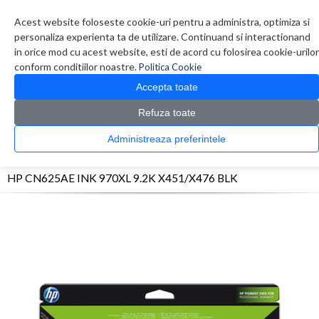
Contul meu
Creare cont
Wish List (0)
Contact
Acest website foloseste cookie-uri pentru a administra, optimiza si
personaliza experienta ta de utilizare. Continuand si interactionand
in orice mod cu acest website, esti de acord cu folosirea cookie-urilor
conform conditiilor noastre.
Politica Cookie
Accepta toate
Refuza toate
CATALOG PRODUSE
0 produs(e)
Administreaza preferintele
>
>
>
Prima Pagina
Consumabile originale
Inkjet
HP CN625AE INK 970XL 9.2K
X451/X476 BLK
HP CN625AE INK 970XL 9.2K X451/X476 BLK