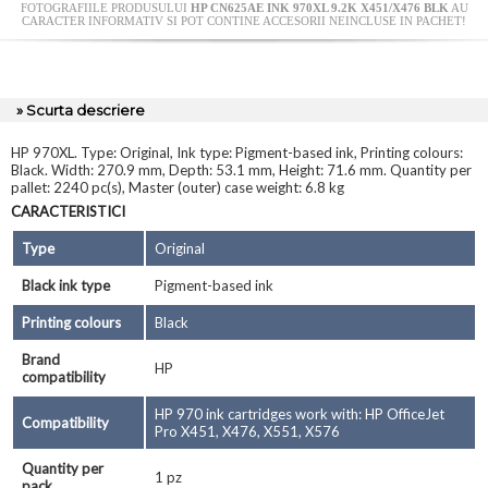
FOTOGRAFIILE PRODUSULUI
HP CN625AE INK 970XL 9.2K X451/X476 BLK
AU
CARACTER INFORMATIV SI POT CONTINE ACCESORII NEINCLUSE IN PACHET!
» Scurta descriere
HP 970XL. Type: Original, Ink type: Pigment-based ink, Printing colours:
Black. Width: 270.9 mm, Depth: 53.1 mm, Height: 71.6 mm. Quantity per
pallet: 2240 pc(s), Master (outer) case weight: 6.8 kg
CARACTERISTICI
Type
Original
Black ink type
Pigment-based ink
Printing colours
Black
Brand
HP
compatibility
HP 970 ink cartridges work with: HP OfficeJet
Compatibility
Pro X451, X476, X551, X576
Quantity per
1 pz
pack