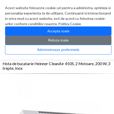
Contul meu
Creare cont
Wish List (0)
Contact
Acest website foloseste cookie-uri pentru a administra, optimiza si
personaliza experienta ta de utilizare. Continuand si interactionand
in orice mod cu acest website, esti de acord cu folosirea cookie-
urilor conform conditiilor noastre.
Politica Cookie
Accepta toate
Refuza toate
CATALOG PRODUSE
0 produs(e)
Administreaza preferintele
>
>
>
Prima Pagina
Aragazuri
Hote
Hota de bucatarie Heinner CleanAir 450S, 2
Motoare, 200 W, 3 trepte, Inox
Hota de bucatarie Heinner CleanAir 450S, 2 Motoare, 200 W, 3
trepte, Inox