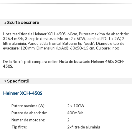
» Scurta descriere
Hota traditionala Heinner XCH-450S, 60cm, Putere maxima de absorbtie:
326.4 m3/h, 3 trepte de viteza, Motor: 2 x 60W, Lumina LED: 1 x 2W, 2
filtre aluminiu, Panou sticla frontal, Butoane tip “push”, Diametru tub de
evacuare: 120 mm, Dimensiuni (LxAxI): 60x50x15 cm, Culoare: Inox
De la Bocris poti cumpara online
Hota de bucatarie Heinner 450s XCH-
450S
.
» Specificatii
Heinner XCH-450S
Putere maxima (W):
2 x 100W
Putere de absorbtie:
400m3/h
Numar de motoare:
2
Tip filtru:
2xfiltre de aluminiu