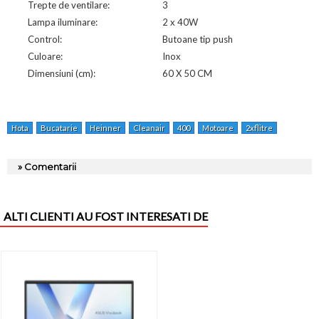
Trepte de ventilare:
3
Lampa iluminare:
2 x 40W
Control:
Butoane tip push
Culoare:
Inox
Dimensiuni (cm):
60 X 50 CM
Hota
Bucatarie
Heinner
Cleanair
400
Motoare
2xflitre
Metalice
» Comentarii
ALTI CLIENTI AU FOST INTERESATI DE